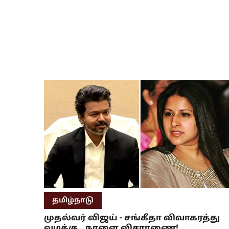
தமிழ்நாடு
முதல்வர் விஜய் - சங்கீதா விவாகரத்து
வழக்கு.. நாளை விசாரணை!