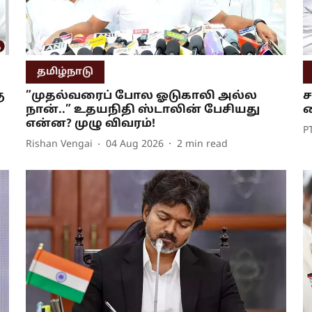
தமிழ்நாடு
ு
”முதல்வரைப் போல ஓடுகாலி அல்ல
ச
நான்..” உதயநிதி ஸ்டாலின் பேசியது
க
என்ன? முழு விவரம்!
P
Rishan Vengai
04 Aug 2026
2
min read