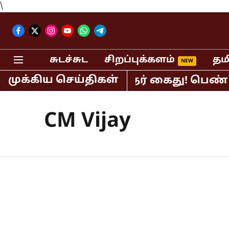
\
சுடச்சுட
சிறப்புக்களம்
தம
முக்கிய செய்திகள்
பர் பி.ஆர்.சுந்தர் கைது! பெண் செய்தி
CM Vijay