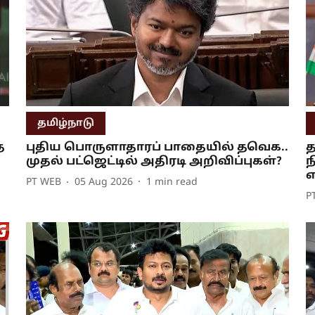
தமிழ்நாடு
த
புதிய பொருளாதாரப் பாதையில் தவெக..
த
முதல் பட்ஜெட்டில் அதிரடி அறிவிப்புகள்?
ந
எ
PT WEB
05 Aug 2026
1
min read
P