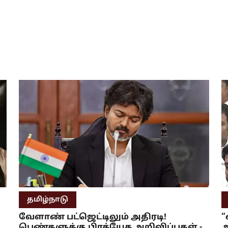
தமிழ்நாடு
வேளாண் பட்ஜெட்டிலும் அதிரடி!
”
பெண்களுக்கு பிரத்யேக அறிவிப்புகள் -
அ