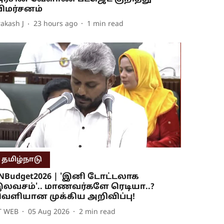
ிமர்சனம்
rakash J
23 hours ago
1
min read
தமிழ்நாடு
NBudget2026 | 'இனி டோட்டலாக
லவசம்'.. மாணவர்களே ரெடியா..?
ெளியான முக்கிய அறிவிப்பு!
T WEB
05 Aug 2026
2
min read