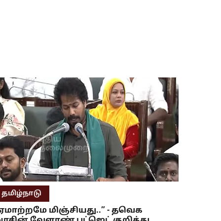
தமிழ்நாடு
ஏமாற்றமே மிஞ்சியது..” - தவெக
ரசின் வேளாண் பட்ஜெட் குறித்து