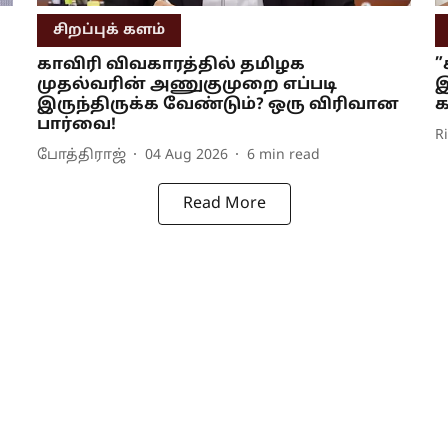
சிறப்புக் களம்
காவிரி விவகாரத்தில் தமிழக
”
முதல்வரின் அணுகுமுறை எப்படி
இ
இருந்திருக்க வேண்டும்? ஒரு விரிவான
க
பார்வை!
R
போத்திராஜ்
04 Aug 2026
6
min read
Read More