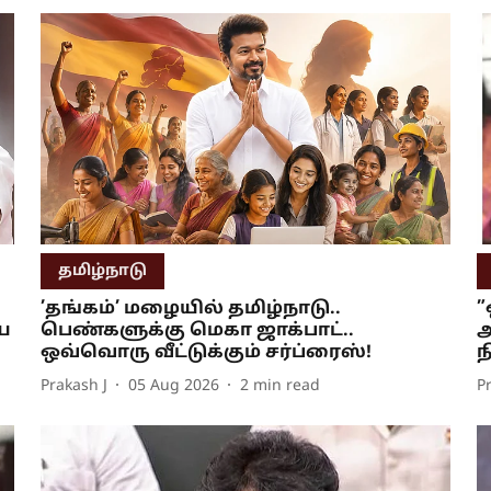
தமிழ்நாடு
’தங்கம்’ மழையில் தமிழ்நாடு..
”
ய
பெண்களுக்கு மெகா ஜாக்பாட்..
அ
ஒவ்வொரு வீட்டுக்கும் சர்ப்ரைஸ்!
ந
Prakash J
05 Aug 2026
2
min read
P