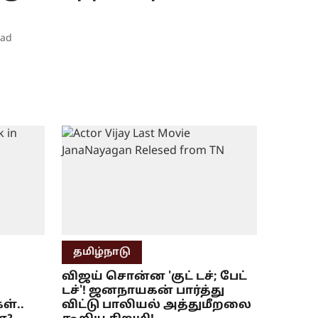
ead
தமிழ்நாடு
விஜய் சொன்ன 'குட் டச்; பேட்
டச்'! ஜனநாயகன் பார்த்து
ள்..
விட்டு பாலியல் அத்துமீறலை