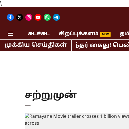
\
சுடச்சுட
சிறப்புக்களம்
தம
முக்கிய செய்திகள்
ிலதிபர் பி.ஆர்.சுந்தர் கைது! பெண் செ
சற்றுமுன்