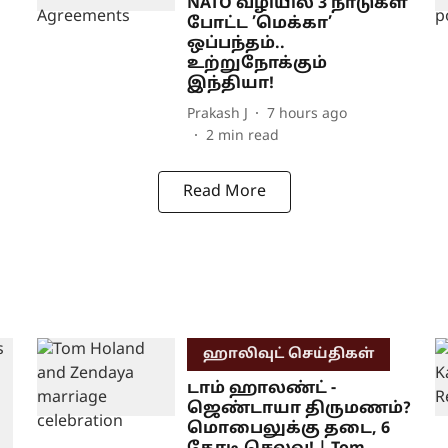
NATO வழியில் 3 நாடுகள்
போட்ட ’மெக்கா’
ஒப்பந்தம்..
உற்றுநோக்கும்
இந்தியா!
Prakash J
7 hours ago
2
min read
Read More
ஹாலிவுட் செய்திகள்
டாம் ஹாலண்ட் -
ஜெண்டாயா திருமணம்?
மொபைலுக்கு தடை, 6