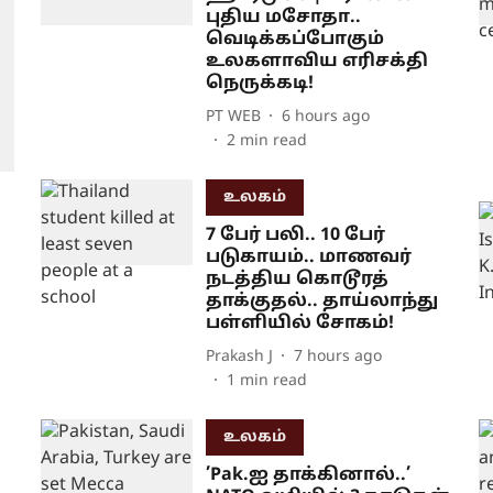
புதிய மசோதா..
வெடிக்கப்போகும்
உலகளாவிய எரிசக்தி
நெருக்கடி!
PT WEB
6 hours ago
2
min read
உலகம்
7 பேர் பலி.. 10 பேர்
படுகாயம்.. மாணவர்
நடத்திய கொடூரத்
தாக்குதல்.. தாய்லாந்து
பள்ளியில் சோகம்!
Prakash J
7 hours ago
1
min read
உலகம்
’Pak.ஐ தாக்கினால்..’