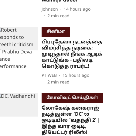
Wamiqa Gabbi
Johnson
14 hours ago
2
min read
சினிமா
பிரபுதேவா நடனத்தை
விமர்சித்த நடிகை;
முடிந்தால் நீங்க ஆடிக்
காட்டுங்க - பதிலடி
கொடுத்த ராபர்ட்!
PT WEB
15 hours ago
2
min read
கோலிவுட் செய்திகள்
லோகேஷ் கனகராஜ்
நடித்துள்ள `DC' to
ஓடிடியில் `வதந்தி 2' |
இந்த வார ஓடிடி,
தியேட்டர் ரிலீஸ்!