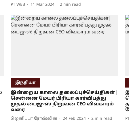
PT WEB
11 Mar 2024
2
min read
இந்தியா
்
இன்றைய காலை தலைப்புச்செய்திகள்|
இ
ி
சென்னை மேயர் பிரியா கார்விபத்து
ச
முதல் பைஜுஸ் நிறுவன CEO விவகாரம்
த
வரை
ப
ஜெனிட்டா ரோஸ்லின்
24 Feb 2024
2
min read
P