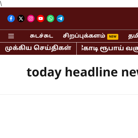
\
சுடச்சுட
சிறப்புக்களம்
தம
முக்கிய செய்திகள்
ியாவில் மட்டும் 400 கோடி ரூபாய் வசூல
today headline n