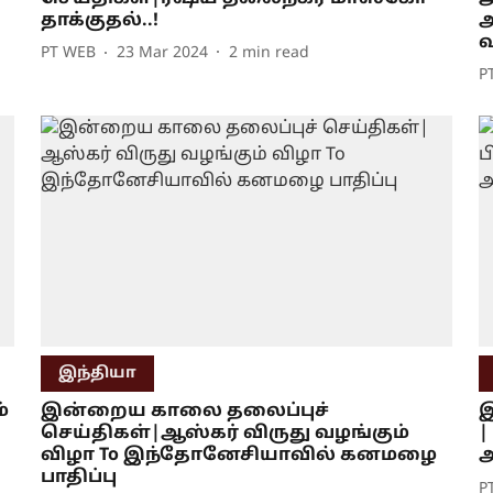
தாக்குதல்..!
அ
PT WEB
23 Mar 2024
2
min read
P
இந்தியா
்
இன்றைய காலை தலைப்புச்
இ
செய்திகள்|ஆஸ்கர் விருது வழங்கும்
|
விழா To இந்தோனேசியாவில் கனமழை
அ
பாதிப்பு
P