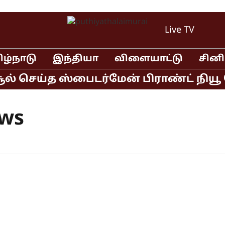
Live TV
ிழ்நாடு
இந்தியா
விளையாட்டு
சின
் செய்த ஸ்பைடர்மேன் பிராண்ட் நியூ டே
ews