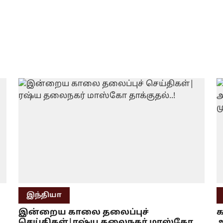
இந்தியா
இன்றைய காலை தலைப்புச்
க
செய்திகள்|ரஷ்ய தலைநகர் மாஸ்கோ
அ