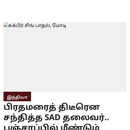
இந்தியா
பிரதமரைத் திடீரென
சந்தித்த SAD தலைவர்..
பஞ்சாப்பில் மீண்டும்