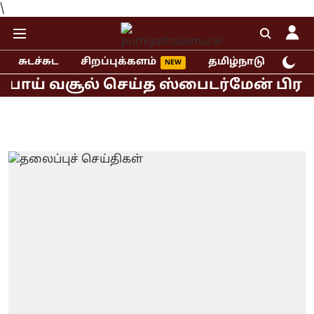
\
சுடச்சுட
சிறப்புக்களம்
தமிழ்நாடு
இந்
ய் வசூல் செய்த ஸ்பைடர்மேன் பிராண்ட் 