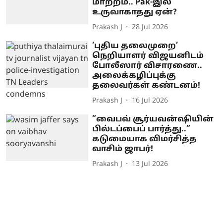
மாற்றம்.. Pak-இல்
உருவாகாதது ஏன்?
Prakash J
28 Jul 2026
’புதிய தலைமுறை’
நெறியாளர் விஜயனிடம்
போலீஸார் விசாரணை..
அலைக்கழிப்புக்கு
தலைவர்கள் கண்டனம்!
Prakash J
16 Jul 2026
”வைபவ் சூர்யவன்ஷியின்
பில்டப்பைப் பார்த்து..”
கடுமையாக விமர்சித்த
வாசிம் ஜாபர்!
Prakash J
13 Jul 2026