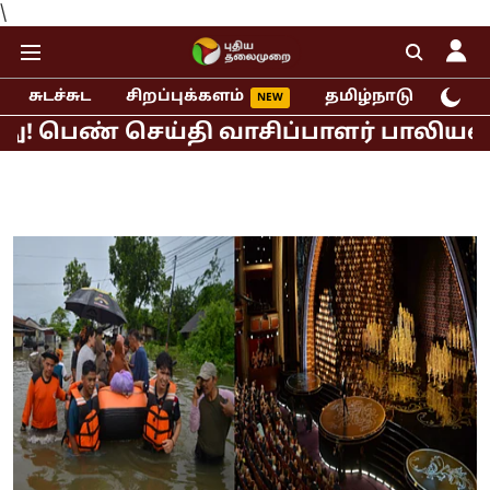
\
சுடச்சுட
சிறப்புக்களம்
தமிழ்நாடு
இந்
ண் செய்தி வாசிப்பாளர் பாலியல் புகார்