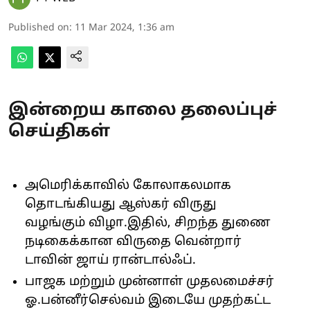
Published on
:
11 Mar 2024, 1:36 am
இன்றைய காலை தலைப்புச்
செய்திகள்
அமெரிக்காவில் கோலாகலமாக
தொடங்கியது ஆஸ்கர் விருது
வழங்கும் விழா.இதில், சிறந்த துணை
நடிகைக்கான விருதை வென்றார்
டாவின் ஜாய் ரான்டால்ஃப்.
பாஜக மற்றும் முன்னாள் முதலமைச்சர்
ஓ.பன்னீர்செல்வம் இடையே முதற்கட்ட