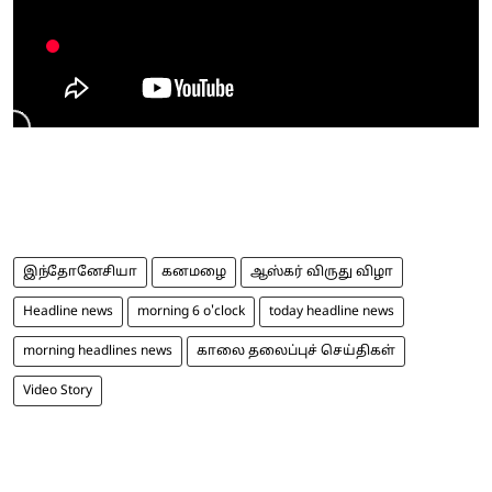
இந்தோனேசியா
கனமழை
ஆஸ்கர் விருது விழா
Headline news
morning 6 o'clock
today headline news
morning headlines news
காலை தலைப்புச் செய்திகள்
Video Story