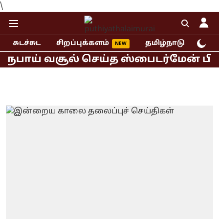
\
சுடச்சுட
சிறப்புக்களம்
தமிழ்நாடு
இந்
பாய் வசூல் செய்த ஸ்பைடர்மேன் பிராண்ட