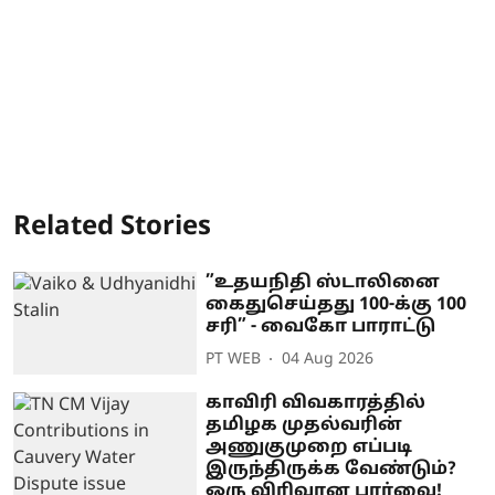
Related Stories
”உதயநிதி ஸ்டாலினை
கைதுசெய்தது 100-க்கு 100
சரி” - வைகோ பாராட்டு
PT WEB
04 Aug 2026
காவிரி விவகாரத்தில்
தமிழக முதல்வரின்
அணுகுமுறை எப்படி
இருந்திருக்க வேண்டும்?
ஒரு விரிவான பார்வை!