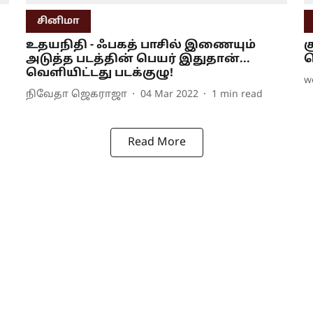
சினிமா
உதயநிதி - ஃபகத் பாசில் இணையும்
ச
அடுத்த படத்தின் பெயர் இதுதான்...
ச
வெளியிட்டது படக்குழு!
w
நிவேதா ஜெகராஜா
04 Mar 2022
1
min read
Read More