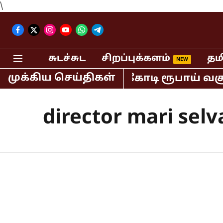
\
சுடச்சுட
சிறப்புக்களம்
தம
முக்கிய செய்திகள்
ியாவில் மட்டும் 400 கோடி ரூபாய் வசூல
director mari selv