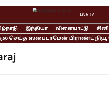
Live TV
ிழ்நாடு
இந்தியா
விளையாட்டு
சின
் செய்த ஸ்பைடர்மேன் பிராண்ட் நியூ டே
araj