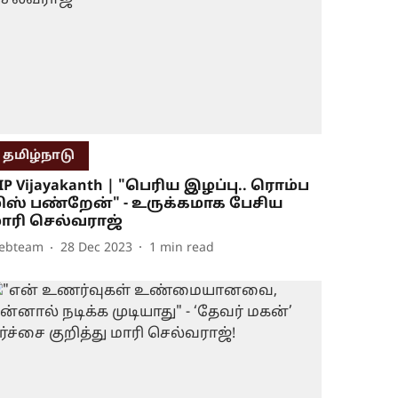
தமிழ்நாடு
IP Vijayakanth | "பெரிய இழப்பு.. ரொம்ப
ிஸ் பண்றேன்" - உருக்கமாக பேசிய
ாரி செல்வராஜ்
ebteam
28 Dec 2023
1
min read