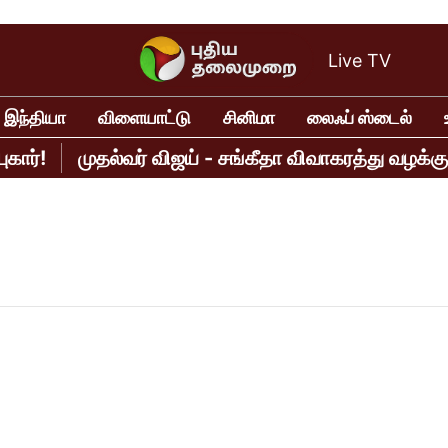
Live TV
இந்தியா
விளையாட்டு
சினிமா
லைஃப் ஸ்டைல்
முதல்வர் விஜய் - சங்கீதா விவாகரத்து வழக்கு.. நா