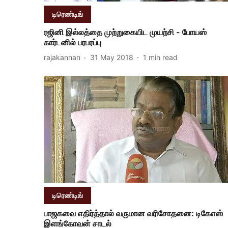
டிரெண்டிங்
ரஜினி இல்லத்தை முற்றுகையிட முயற்சி - போயஸ்
கார்டனில் பரபரப்பு
rajakannan
31 May 2018
1
min read
டிரெண்டிங்
பாஜகவை எதிர்த்தால் வருமான வரிசோதனை: டிகேஎஸ்
இளங்கோவன் சாடல்