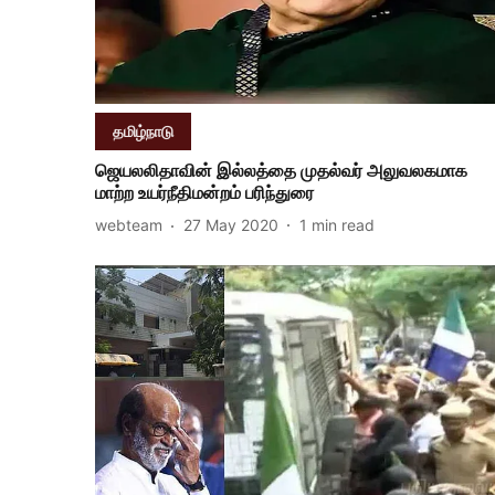
தமிழ்நாடு
ஜெயலலிதாவின் இல்லத்தை முதல்வர் அலுவலகமாக
மாற்ற உயர்நீதிமன்றம் பரிந்துரை
webteam
27 May 2020
1
min read