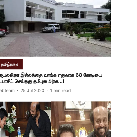
தமிழ்நாடு
ெயலலிதா இல்லத்தை வாங்க ஏதுவாக 68 கோடியை
ெபாசிட் செய்தது தமிழக அரசு...!
ebteam
25 Jul 2020
1
min read