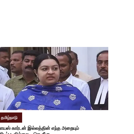
தமிழ்நாடு
ோயஸ் கார்டன் இல்லத்தின் எந்த அறையும்
ீலிடப்படவில்லை - ஜெ.தீபா