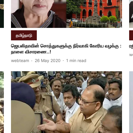
தமிழ்நாடு
ஜெயலிதாவின் சொத்துகளுக்கு நிர்வாகி கோரிய வழக்கு :
ர
நாளை விசாரணை..!
w
webteam
26 May 2020
1
min read