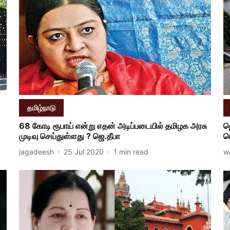
தமிழ்நாடு
68 கோடி ரூபாய் என்று எதன் அடிப்படையில் தமிழக அரசு
ஜ
முடிவு செய்துள்ளது ? ஜெ.தீபா
ட
jagadeesh
25 Jul 2020
1
min read
w