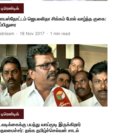
டிரெண்டிங்
ோயஸ்தோட்டம் ஜெயலலிதா சிங்கம் போல் வாழ்ந்த குகை:
ம்பிதுரை
ebteam
18 Nov 2017
1
min read
டிரெண்டிங்
டவடிக்கைக்கு பயந்து வாய்மூடி இருக்கிறார்
ுதலமைச்சர்: தங்க தமிழ்ச்செல்வன் சாடல்