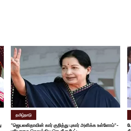
தமிழ்நாடு
ு
“ஜெயலலிதாவின் கார் குறித்து புகார் அளிக்க உள்ளோம்”-
ப
மரியாதை செலுத்திய ஜெ.தீபா பேட்டி
ச