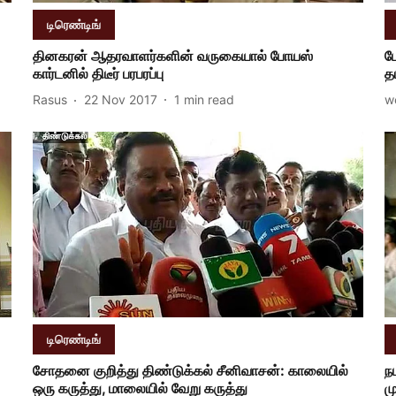
டிரெண்டிங்
தினகரன் ஆதரவாளர்களின் வருகையால் போயஸ்
ப
கார்டனில் திடீர் பரபரப்பு
த
Rasus
22 Nov 2017
1
min read
w
டிரெண்டிங்
சோதனை குறித்து திண்டுக்கல் சீனிவாசன்: காலையில்
ந
ஒரு கருத்து, மாலையில் வேறு கருத்து
ம