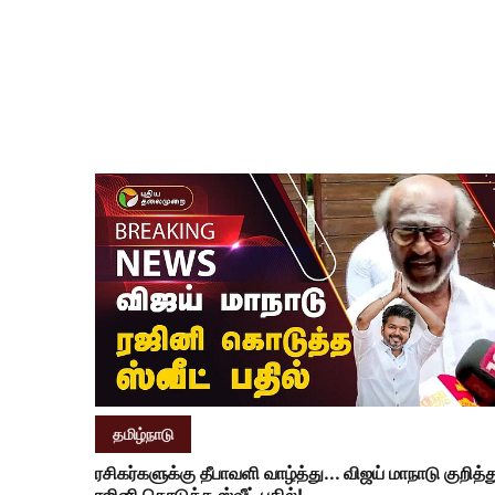
தமிழ்நாடு
ரசிகர்களுக்கு தீபாவளி வாழ்த்து... விஜய் மாநாடு குறித்த
ரஜினி கொடுத்த ஸ்வீட் பதில்!