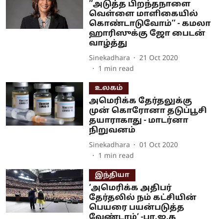
’’அடுத்த பிறந்தநாளை
வெள்ளை மாளிகையில்
கொண்டாடுவோம்’’ - கமலா
ஹாரிஸுக்கு ஜோ பைடன்
வாழ்த்து
Sinekadhara
21 Oct 2020
1
min read
உலகம்
அமெரிக்க தேர்தலுக்கு
முன் கொரோனா தடுப்பூசி
தயாராகாது - மாடர்னா
நிறுவனம்
Sinekadhara
01 Oct 2020
1
min read
இந்தியா
‘அமெரிக்க அதிபர்
தேர்தலில் நம் கட்சியின்
பெயரை பயன்படுத்த
வேண்டாம்’ -பா.ஜ.க