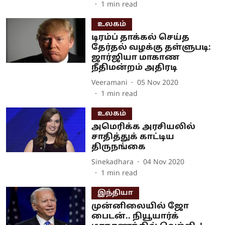
1
min read
உலகம்
டிரம்ப் தாக்கல் செய்த
தேர்தல் வழக்கு தள்ளுபடி:
ஜார்ஜியா மாகாண
நீதிமன்றம் அதிரடி
Veeramani
05 Nov 2020
1
min read
உலகம்
அமெரிக்க அரசியலில்
சாதித்துக் காட்டிய
திருநங்கை
Sinekadhara
04 Nov 2020
1
min read
இந்தியா
முன்னிலையில் ஜோ
பைடன்.. நியூயார்க்