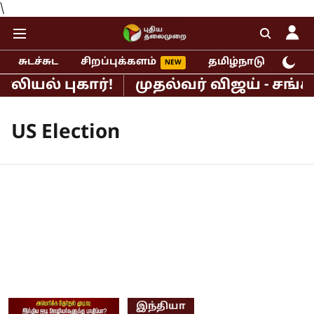
\
சுடச்சுட
சிறப்புக்களம்
தமிழ்நாடு
இந்
ியல் புகார்!
முதல்வர் விஜய் - சங்க
US Election
இந்தியா