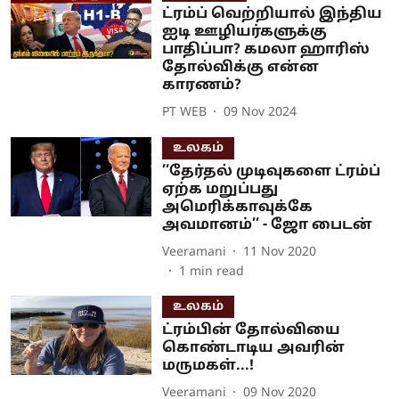
ட்ரம்ப் வெற்றியால் இந்திய
ஐடி ஊழியர்களுக்கு
பாதிப்பா? கமலா ஹாரிஸ்
தோல்விக்கு என்ன
காரணம்?
PT WEB
09 Nov 2024
உலகம்
’’தேர்தல் முடிவுகளை ட்ரம்ப்
ஏற்க மறுப்பது
அமெரிக்காவுக்கே
அவமானம்’’ - ஜோ பைடன்
Veeramani
11 Nov 2020
1
min read
உலகம்
ட்ரம்பின் தோல்வியை
கொண்டாடிய அவரின்
மருமகள்...!
Veeramani
09 Nov 2020