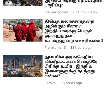
இந்தியாவுக்கு ஏற்படவுள்ள
பாதிப்பு?
Praveen Joshva L
11 hours ago
திபெத் கலாச்சாரத்தை
அழிக்கும் சீனா.?
இந்தியாவுக்கு பெரும்
அச்சுறுத்தல்..
உளவுத்துறை எச்சரிக்கை!!
Premkumar S
13 hours ago
துபாயில் அரங்கேறிய
விபரீதம்.. கண்ணெதிரே
பிரிந்த உயிர்.. இந்திய
இளைஞருக்கு நடந்தது
என்ன?
PT WEB
15 hours ago