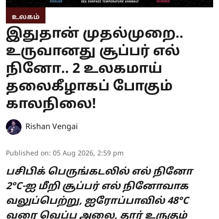
உலகம்
இதுதான் முதல்முறை..
உருவானது சூப்பர் எல்
நினோ.. 2 உலகமாய்
தலைகீழாகப் போகும்
காலநிலை!
Rishan Vengai
Published on
:
05 Aug 2026, 2:59 pm
பசிபிக் பெருங்கடலில் எல் நினோ
2°C-ஐ மீறி சூப்பர் எல் நினோவாக
வலுப்பெற்று, ஐரோப்பாவில் 48°C
வரை வெப்ப அலை, தார் உருகும்