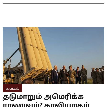
உலகம்
தடுமாறும் அமெரிக்க
ராணுவம்? காலியாகும்