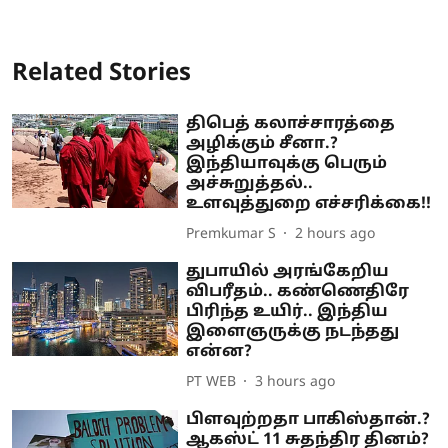
Related Stories
திபெத் கலாச்சாரத்தை
அழிக்கும் சீனா.?
இந்தியாவுக்கு பெரும்
அச்சுறுத்தல்..
உளவுத்துறை எச்சரிக்கை!!
Premkumar S
2 hours ago
துபாயில் அரங்கேறிய
விபரீதம்.. கண்ணெதிரே
பிரிந்த உயிர்.. இந்திய
இளைஞருக்கு நடந்தது
என்ன?
PT WEB
3 hours ago
பிளவுற்றதா பாகிஸ்தான்.?
ஆகஸ்ட் 11 சுதந்திர தினம்?