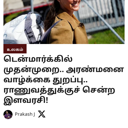
உலகம்
டென்மார்க்கில்
முதன்முறை.. அரண்மனை
வாழ்க்கை துறப்பு..
ராணுவத்துக்குச் சென்ற
இளவரசி!
Prakash J