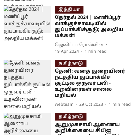
இந்தியா
தேர்தல் 2024 | மணிப்பூர்
வாக்குச்சாவடியில்
துப்பாக்கிச்சூடு; அலறிய
மக்கள்!
ஜெனிட்டா ரோஸ்லின்
19 Apr 2024
1
min read
தமிழ்நாடு
தேனி: வனத் துறையினர்
நடத்திய துப்பாக்கிச்
சூட்டில் ஒருவர் பலி -
உறவினர்கள் சாலை
மறியல்
webteam
29 Oct 2023
1
min read
தமிழ்நாடு
ஆறுமுகசாமி ஆணைய
அறிக்கையை சிபிஐ