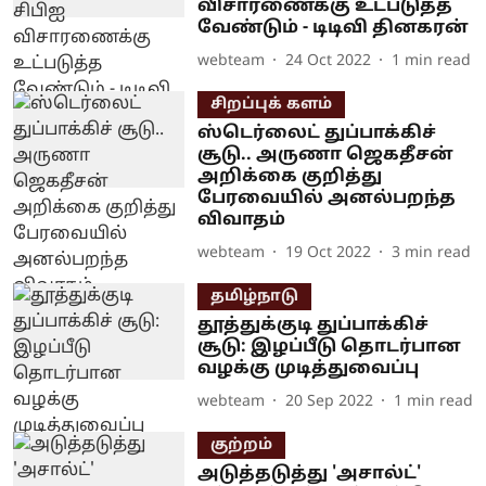
விசாரணைக்கு உட்படுத்த
வேண்டும் - டிடிவி தினகரன்
webteam
24 Oct 2022
1
min read
சிறப்புக் களம்
ஸ்டெர்லைட் துப்பாக்கிச்
சூடு.. அருணா ஜெகதீசன்
அறிக்கை குறித்து
பேரவையில் அனல்பறந்த
விவாதம்
webteam
19 Oct 2022
3
min read
தமிழ்நாடு
தூத்துக்குடி துப்பாக்கிச்
சூடு: இழப்பீடு தொடர்பான
வழக்கு முடித்துவைப்பு
webteam
20 Sep 2022
1
min read
குற்றம்
அடுத்தடுத்து 'அசால்ட்'