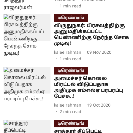
1
min read
டிரெண்டிங்
விருதுநகர்: பிரசவத்திற்கு
அனுமதிக்கப்பட்ட
பெண்ணிற்கு நேர்ந்த சோக
முடிவு!
kaleelrahman
09 Nov 2020
1
min read
டிரெண்டிங்
அமைச்சர் கொலை
மிரட்டல் விடுப்பதாக
அதிமுக எம்எல்ஏ பரபரப்பு
பேச்சு..!
kaleelrahman
19 Oct 2020
2
min read
டிரெண்டிங்
சாத்தூர் தீப்பெட்டி