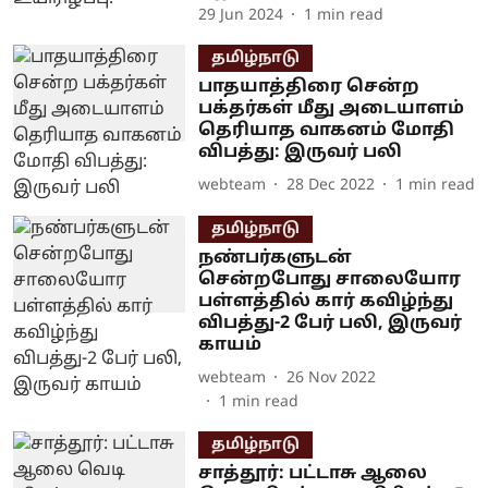
29 Jun 2024
1
min read
தமிழ்நாடு
பாதயாத்திரை சென்ற
பக்தர்கள் மீது அடையாளம்
தெரியாத வாகனம் மோதி
விபத்து: இருவர் பலி
webteam
28 Dec 2022
1
min read
தமிழ்நாடு
நண்பர்களுடன்
சென்றபோது சாலையோர
பள்ளத்தில் கார் கவிழ்ந்து
விபத்து-2 பேர் பலி, இருவர்
காயம்
webteam
26 Nov 2022
1
min read
தமிழ்நாடு
சாத்தூர்: பட்டாசு ஆலை