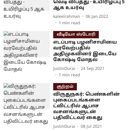
வெடி விபத்து - உயிரிழப்பு 5
ஆக உயர்வு
kaleelrahman
06 Jan 2022
1
min read
வீடியோ ஸ்டோரி
எடப்பாடி பழனிசாமியை
வரவேற்பதில்
அதிமுகவினர் இடையே
கோஷ்டி மோதல்
JustinDurai
24 Sep 2021
1
min read
குற்றம்
விருதுநகர்: பெண்களின்
புகைப்படங்களை
ட்விட்டரில் ஆபாச
வசனங்களுடன்
பதிவிட்டவர் கைது
JustinDurai
08 Jul 2021