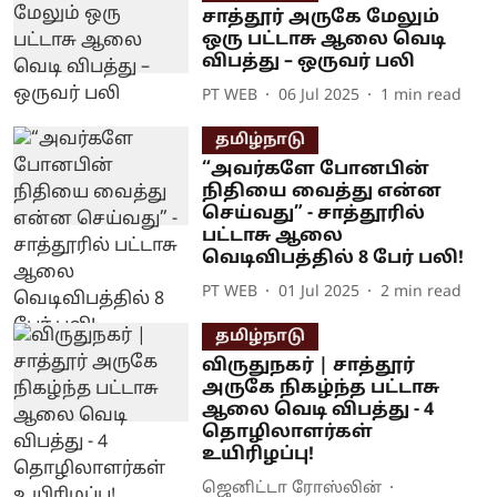
சாத்தூர் அருகே மேலும்
ஒரு பட்டாசு ஆலை வெடி
விபத்து – ஒருவர் பலி
PT WEB
06 Jul 2025
1
min read
தமிழ்நாடு
“அவர்களே போனபின்
நிதியை வைத்து என்ன
செய்வது” - சாத்தூரில்
பட்டாசு ஆலை
வெடிவிபத்தில் 8 பேர் பலி!
PT WEB
01 Jul 2025
2
min read
தமிழ்நாடு
விருதுநகர் | சாத்தூர்
அருகே நிகழ்ந்த பட்டாசு
ஆலை வெடி விபத்து - 4
தொழிலாளர்கள்
உயிரிழப்பு!
ஜெனிட்டா ரோஸ்லின்