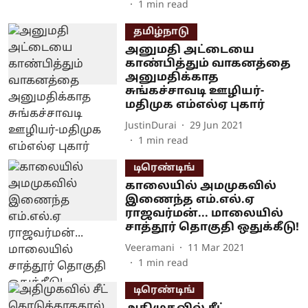
1
min read
தமிழ்நாடு
அனுமதி அட்டையை
காண்பித்தும் வாகனத்தை
அனுமதிக்காத
சுங்கச்சாவடி ஊழியர்-
மதிமுக எம்எல்ஏ புகார்
JustinDurai
29 Jun 2021
1
min read
டிரெண்டிங்
காலையில் அமமுகவில்
இணைந்த எம்.எல்.ஏ
ராஜவர்மன்... மாலையில்
சாத்தூர் தொகுதி ஒதுக்கீடு!
Veeramani
11 Mar 2021
1
min read
டிரெண்டிங்