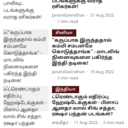
படங்களுக்கு வராத
ரசிகர்கள்!
JananiGovindhan
21 Aug 2022
1
min read
சினிமா
”கருப்பாக இருந்ததால்
கம்மி சம்பளமே
கொடுத்தாங்க” - மாடலிங்
நினைவுகளை பகிர்ந்த
இந்தி நடிகை!
JananiGovindhan
15 Aug 2022
2
min read
இந்தியா
ட்ரெண்டாகும் எதிர்ப்பு
ஹேஷ்டேக்குகள் - பிளாப்
ஆனதா லால் சிங் சத்தா,
ரக்ஷா பந்தன் படங்கள்?
சங்கீதா
11 Aug 2022
2
min read