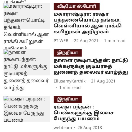
வீடியோ ஸ்டோரி
மகாராஷ்டிரா: ரக்ஷா
பந்தனையொட்டி தங்கம்,
வெள்ளியால் ஆன ராக்கி
கயிறுகள் அறிமுகம்
PT WEB
22 Aug 2021
1
min read
இந்தியா
நாளை ரக்ஷாபந்தன்: நாட்டு
மக்களுக்கு குடியரசுத்
துணைத் தலைவர் வாழ்த்து
EllusamyKarthik
21 Aug 2021
1
min read
இந்தியா
ரக்‌ஷா பந்தன் :
பெண்களுக்கு இலவச
பேருந்து பயணம்
webteam
26 Aug 2018