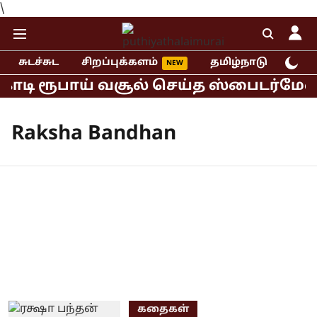
\
சுடச்சுட
சிறப்புக்களம்
தமிழ்நாடு
இந்
கோடி ரூபாய் வசூல் செய்த ஸ்பைடர்மேன் 
Raksha Bandhan
கதைகள்