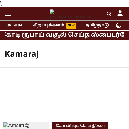
\
சுடச்சுட
சிறப்புக்களம்
தமிழ்நாடு
இந்
 கோடி ரூபாய் வசூல் செய்த ஸ்பைடர்மேன்
Kamaraj
கோலிவுட் செய்திகள்