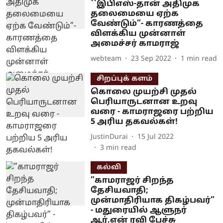
``இபிஎஸ்-தான் அதிமுக
தலைமையை ஏற்க
வேண்டும்”- காரணத்தை
விளக்கிய முன்னாள்
அமைச்சர் காமராஜ்
webteam
23 Sep 2022
1
min read
சிறப்புக் களம்
கொலை முயற்சி முதல்
பெரியாருடனான உறவு
வரை - காமராஜரை பற்றிய
5 அரிய தகவல்கள்!
JustinDurai
15 Jul 2022
3
min read
கல்வி
”காமராஜர் சிறந்த
தேசியவாதி;
முன்மாதிரியாக திகழ்பவர்”
- மதுரையில் ஆளுநர்
ஆர்.என் ரவி பேச்சு