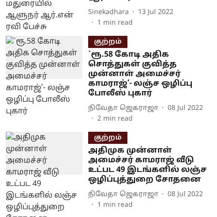
Sinekadhara
13 Jul 2022
1
min read
குற்றம்
`ரூ.58 கோடி அதிக
சொத்துகள் குவித்த
முன்னாள் அமைச்சர்
காமராஜ்’- லஞ்ச ஒழிப்பு
போலீஸ் புகார்
நிவேதா ஜெகராஜா
08 Jul 2022
2
min read
குற்றம்
அதிமுக முன்னாள்
அமைச்சர் காமராஜ் வீடு
உட்பட 49 இடங்களில் லஞ்ச
ஒழிப்புத்துறை சோதனை
நிவேதா ஜெகராஜா
08 Jul 2022
1
min read