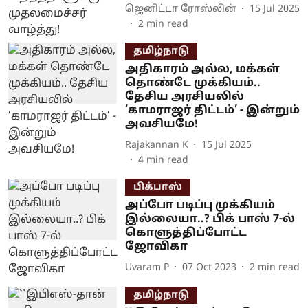
ஜெனிட்டா ரோஸ்லின்
15 Jul 2025
2
min read
தமிழ்நாடு
அதிகாரம் அல்ல, மக்கள்
தொண்டே முக்கியம்..
தேசிய அரசியலில்
’காமராஜர் திட்டம்’ - இன்றும்
அவசியமே!
Rajakannan K
15 Jul 2025
4
min read
பிக்பாஸ்
அப்போ படிப்பு முக்கியம்
இல்லையா..? பிக் பாஸ் 7-ல்
கொளுத்திப்போட்ட
ஜோவிகா
Uvaram P
07 Oct 2023
2
min read
தமிழ்நாடு