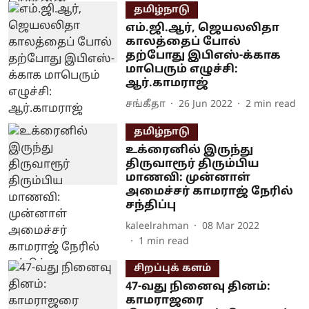
தமிழ்நாடு
எம்.ஜி.ஆர், ஜெயலலிதா
காலத்தைப் போல்
தற்போது இபிஎஸ்-க்காக
மாபெரும் எழுச்சி:
ஆர்.காமராஜ்
சங்கீதா
26 Jun 2022
2
min read
தமிழ்நாடு
உக்ரைனில் இருந்து
திருவாரூர் திரும்பிய
மாணவி: முன்னாள்
அமைச்சர் காமராஜ் நேரில்
சந்திப்பு
kaleelrahman
08 Mar 2022
1
min read
சிறப்புக் களம்
47-வது நினைவு தினம்:
காமராஜரை