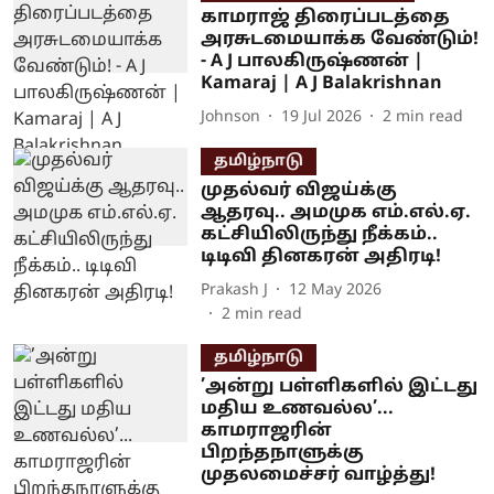
காமராஜ் திரைப்படத்தை
அரசுடமையாக்க வேண்டும்!
- A J பாலகிருஷ்ணன் |
Kamaraj | A J Balakrishnan
Johnson
19 Jul 2026
2
min read
தமிழ்நாடு
முதல்வர் விஜய்க்கு
ஆதரவு.. அமமுக எம்.எல்.ஏ.
கட்சியிலிருந்து நீக்கம்..
டிடிவி தினகரன் அதிரடி!
Prakash J
12 May 2026
2
min read
தமிழ்நாடு
’அன்று பள்ளிகளில் இட்டது
மதிய உணவல்ல’...
காமராஜரின்
பிறந்தநாளுக்கு
முதலமைச்சர் வாழ்த்து!