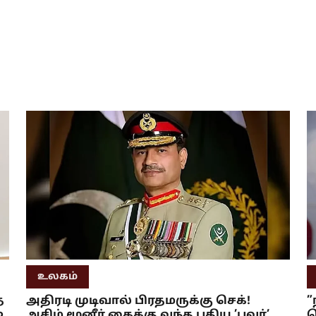
உலகம்
்
அதிரடி முடிவால் பிரதமருக்கு செக்!
”
்
அசிம் மூனீர் கைக்கு வந்த புதிய ’பவர்’..
ச