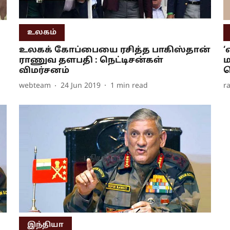
உலகம்
உலகக் கோப்பையை ரசித்த பாகிஸ்தான்
‘
ராணுவ தளபதி : நெட்டிசன்கள்
ம
விமர்சனம்
ச
webteam
24 Jun 2019
1
min read
r
இந்தியா