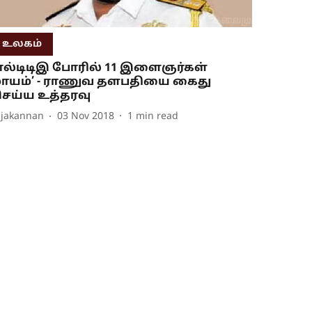
உலகம்
எல்டிடிஇ போரில் 11 இளைஞர்கள்
ாயம்’ - ராணுவ தளபதியை கைது
ெய்ய உத்தரவு
ajakannan
03 Nov 2018
1
min read