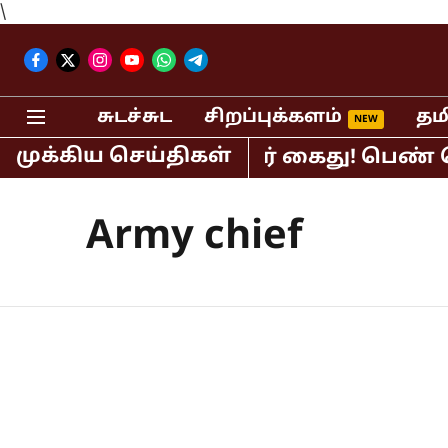
\
சுடச்சுட
சிறப்புக்களம்
தம
முக்கிய செய்திகள்
பர் பி.ஆர்.சுந்தர் கைது! பெண் செய்தி
Army chief