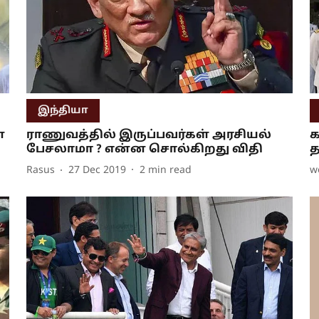
இந்தியா
்
ராணுவத்தில் இருப்பவர்கள் அரசியல்
க
பேசலாமா ? என்ன சொல்கிறது விதி
த
Rasus
27 Dec 2019
2
min read
w