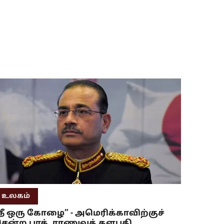
உலகம்
நீ ஒரு கோழை” - அமெரிக்காவிற்குச்
ென்ற பாக். ராணுவத் தளபதி..