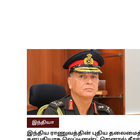
இந்தியா
இந்திய ராணுவத்தின் புதிய தலைமைத
தளபதியாக லெப்டினன்ட் ஜெனரல் தீரஜ