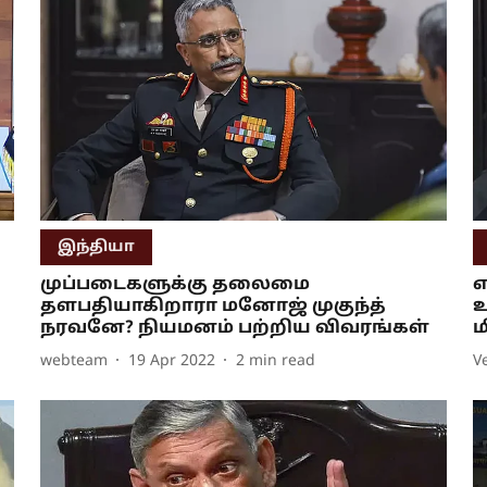
இந்தியா
முப்படைகளுக்கு தலைமை
எ
தளபதியாகிறாரா மனோஜ் முகுந்த்
உ
நரவனே? நியமனம் பற்றிய விவரங்கள்
ம
webteam
19 Apr 2022
2
min read
V