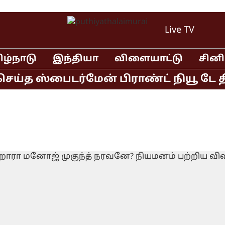
Live TV
ிழ்நாடு
இந்தியா
விளையாட்டு
சின
ய்த ஸ்பைடர்மேன் பிராண்ட் நியூ டே திர