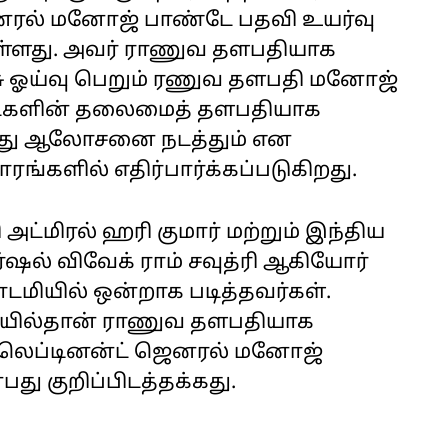
ெனரல் மனோஜ் பாண்டே பதவி உயர்வு
ுள்ளது. அவர் ராணுவ தளபதியாக
சு ஓய்வு பெறும் ரணுவ தளபதி மனோஜ்
படைகளின் தலைமைத் தளபதியாக
ித்து ஆலோசனை நடத்தும் என
ரங்களில் எதிர்பார்க்கப்படுகிறது.
்மிரல் ஹரி குமார் மற்றும் இந்திய
்ஷல் விவேக் ராம் சவுத்ரி ஆகியோர்
டமியில் ஒன்றாக படித்தவர்கள்.
சையில்தான் ராணுவ தளபதியாக
ும் லெப்டினன்ட் ஜெனரல் மனோஜ்
பது குறிப்பிடத்தக்கது.