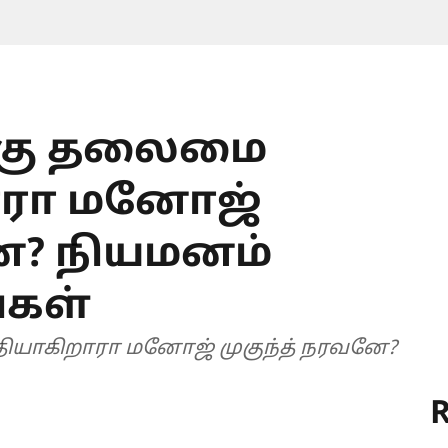
்கு தலைமை
ாரா மனோஜ்
னே? நியமனம்
்கள்
யாகிறாரா மனோஜ் முகுந்த் நரவனே?
R