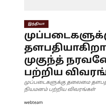
இந்தியா
முப்படைகளுக
தளபதியாகிற
முகுந்த் நரவ
பற்றிய விவரங
முப்படைகளுக்கு தலைமை தளபதி
நியமனம் பற்றிய விவரங்கள்
webteam