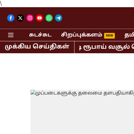
\
சுடச்சுட
சிறப்புக்களம்
தம
முக்கிய செய்திகள்
ில் மட்டும் 400 கோடி ரூபாய் வசூல் செ