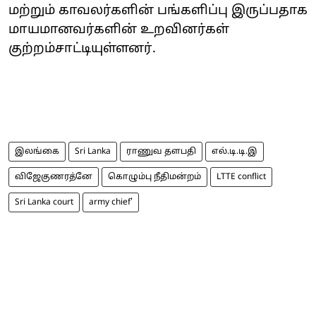
மற்றும் காவலர்களின் பங்களிப்பு இருப்பதாக
மாயமானவர்களின் உறவினர்கள்
குற்றம்சாட்டியுள்ளனர்.
இலங்கை
Sri Lanka
ராணுவ தளபதி
எல்.டி.டி.இ
விஜேகுணரத்னே
கொழும்பு நீதிமன்றம்
LTTE conflict
Sri Lanka court
army chief'