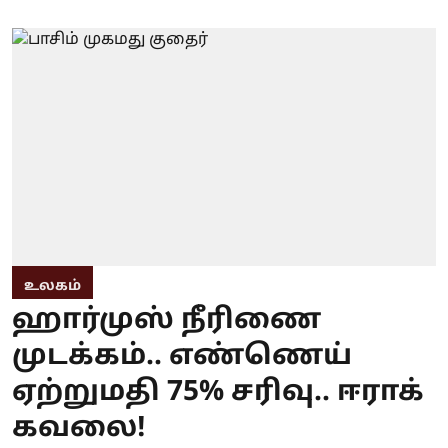
உலகம்
ஹார்முஸ் நீரிணை
முடக்கம்.. எண்ணெய்
ஏற்றுமதி 75% சரிவு.. ஈராக்
கவலை!