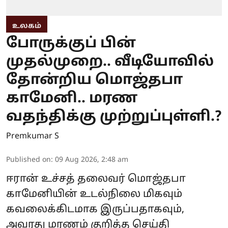
உலகம்
போருக்குப் பின்
முதல்முறை.. வீடியோவில்
தோன்றிய மொஜ்தபா
காமேனி.. மரண
வதந்திக்கு முற்றுப்புள்ளி.?
Premkumar S
Published on
:
09 Aug 2026, 2:48 am
ஈரான் உச்சத் தலைவர் மொஜ்தபா
காமேனியின் உடல்நிலை மிகவும்
கவலைக்கிடமாக இருப்பதாகவும்,
அவரது மரணம் குறித்த செய்தி