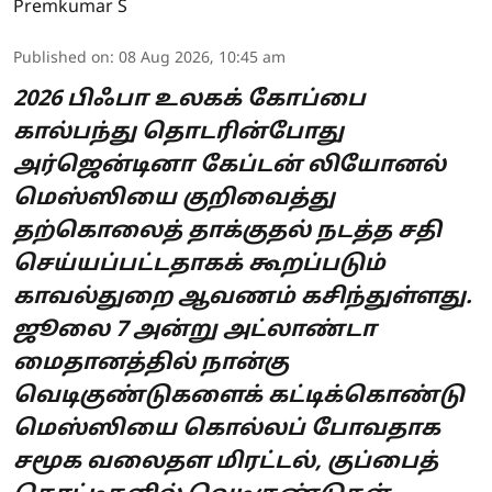
Premkumar S
Published on
:
08 Aug 2026, 10:45 am
2026 பிஃபா உலகக் கோப்பை
கால்பந்து தொடரின்போது
அர்ஜென்டினா கேப்டன் லியோனல்
மெஸ்ஸியை குறிவைத்து
தற்கொலைத் தாக்குதல் நடத்த சதி
செய்யப்பட்டதாகக் கூறப்படும்
காவல்துறை ஆவணம் கசிந்துள்ளது.
ஜூலை 7 அன்று அட்லாண்டா
மைதானத்தில் நான்கு
வெடிகுண்டுகளைக் கட்டிக்கொண்டு
மெஸ்ஸியை கொல்லப் போவதாக
சமூக வலைதள மிரட்டல், குப்பைத்