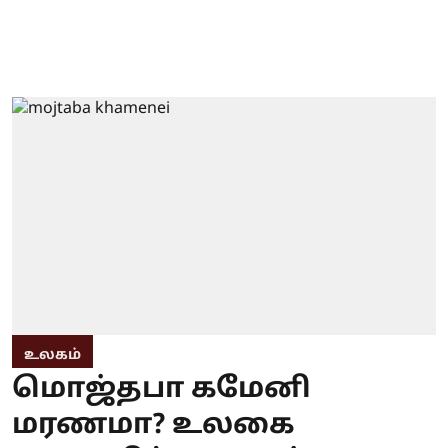
உலகம்
மொஜ்தபா கமேனி
மரணமா? உலகை