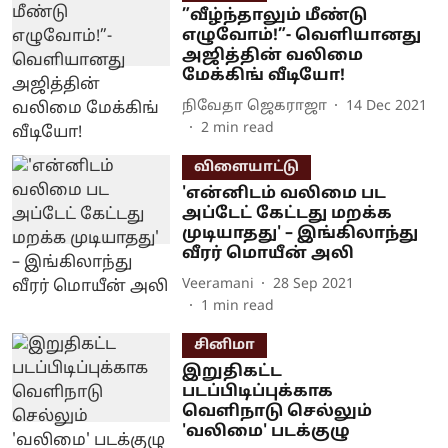
”வீழ்ந்தாலும் மீண்டு
எழுவோம்!”- வெளியானது
அஜித்தின் வலிமை
மேக்கிங் வீடியோ!
நிவேதா ஜெகராஜா
14 Dec 2021
2
min read
விளையாட்டு
'என்னிடம் வலிமை பட
அப்டேட் கேட்டது மறக்க
முடியாதது' – இங்கிலாந்து
வீரர் மொயீன் அலி
Veeramani
28 Sep 2021
1
min read
சினிமா
இறுதிகட்ட
படப்பிடிப்புக்காக
வெளிநாடு செல்லும்
'வலிமை' படக்குழு