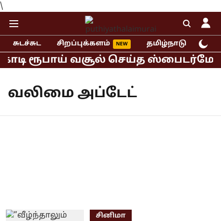
\
சுடச்சுட
சிறப்புக்களம்
தமிழ்நாடு
இந்
கோடி ரூபாய் வசூல் செய்த ஸ்பைடர்மேன் 
வலிமை அப்டேட்
சினிமா