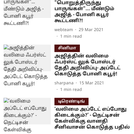
"பொறுத்திருந்து
பாருங்கள்"... மீண்டும்
அஜித் - போனி கபூர்
கூட்டணி?!
webteam
29 Mar 2021
1
min read
சினிமா
அஜித்தின் வலிமை
ஃபர்ஸ்ட் லுக் போஸ்டர்
தேதி அறிவிப்பு- அப்டேட்
கொடுத்த போனி கபூர்!
sharpana
15 Mar 2021
1
min read
டிரெண்டிங்
’வலிமை அப்டேட் எப்போது
கிடைக்கும்?’ - நெட்டிசன்
கேள்விக்கு வானதி
சீனிவாசன் கொடுத்த பதில்