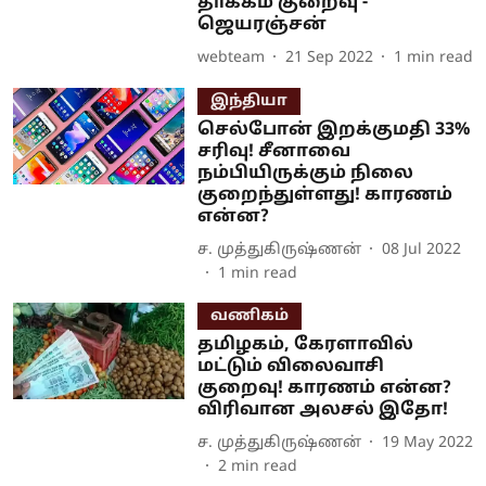
தாக்கம் குறைவு -
ஜெயரஞ்சன்
webteam
21 Sep 2022
1
min read
இந்தியா
செல்போன் இறக்குமதி 33%
சரிவு! சீனாவை
நம்பியிருக்கும் நிலை
குறைந்துள்ளது! காரணம்
என்ன?
ச. முத்துகிருஷ்ணன்
08 Jul 2022
1
min read
வணிகம்
தமிழகம், கேரளாவில்
மட்டும் விலைவாசி
குறைவு! காரணம் என்ன?
விரிவான அலசல் இதோ!
ச. முத்துகிருஷ்ணன்
19 May 2022
2
min read