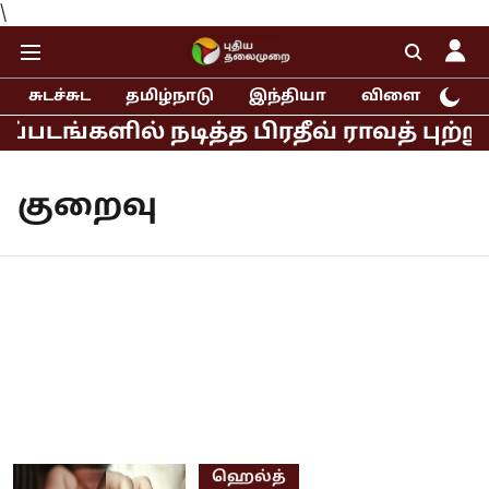
\
சுடச்சுட
தமிழ்நாடு
இந்தியா
விளையாட்டு
படங்களில் நடித்த பிரதீவ் ராவத் புற்ற
குறைவு
ஹெல்த்