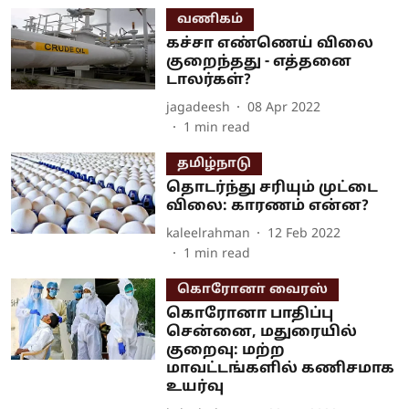
வணிகம்
கச்சா எண்ணெய் விலை
குறைந்தது - எத்தனை
டாலர்கள்?
jagadeesh
08 Apr 2022
1
min read
தமிழ்நாடு
தொடர்ந்து சரியும் முட்டை
விலை: காரணம் என்ன?
kaleelrahman
12 Feb 2022
1
min read
கொரோனா வைரஸ்
கொரோனா பாதிப்பு
சென்னை, மதுரையில்
குறைவு: மற்ற
மாவட்டங்களில் கணிசமாக
உயர்வு