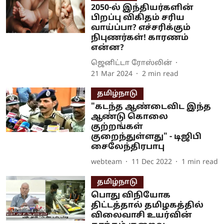
2050-ல் இந்தியர்களின்
பிறப்பு விகிதம் சரிய
வாய்ப்பா? எச்சரிக்கும்
நிபுணர்கள்! காரணம்
என்ன?
ஜெனிட்டா ரோஸ்லின்
21 Mar 2024
2
min read
தமிழ்நாடு
"கடந்த ஆண்டைவிட இந்த
ஆண்டு கொலை
குற்றங்கள்
குறைந்துள்ளது" - டிஜிபி
சைலேந்திரபாபு
webteam
11 Dec 2022
1
min read
தமிழ்நாடு
பொது விநியோக
திட்டத்தால் தமிழகத்தில்
விலைவாசி உயர்வின்