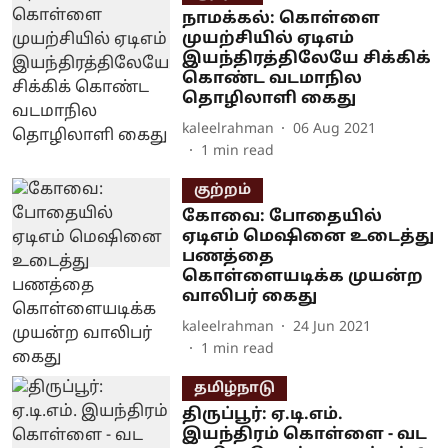
நாமக்கல்: கொள்ளை
முயற்சியில் ஏடிஎம்
இயந்திரத்திலேயே சிக்கிக்
கொண்ட வடமாநில
தொழிலாளி கைது
kaleelrahman
06 Aug 2021
1
min read
குற்றம்
கோவை: போதையில்
ஏடிஎம் மெஷினை உடைத்து
பணத்தை
கொள்ளையடிக்க முயன்ற
வாலிபர் கைது
kaleelrahman
24 Jun 2021
1
min read
தமிழ்நாடு
திருப்பூர்: ஏ.டி.எம்.
இயந்திரம் கொள்ளை - வட