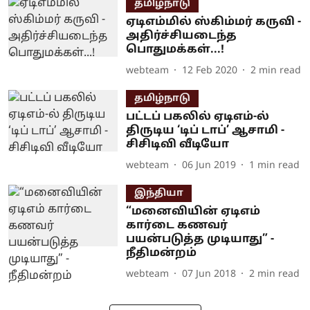
தமிழ்நாடு
ஏடிஎம்மில் ஸ்கிம்மர் கருவி -
அதிர்ச்சியடைந்த
பொதுமக்கள்...!
webteam
12 Feb 2020
2
min read
தமிழ்நாடு
பட்டப் பகலில் ஏடிஎம்-ல்
திருடிய ‘டிப் டாப்’ ஆசாமி -
சிசிடிவி வீடியோ
webteam
06 Jun 2019
1
min read
இந்தியா
“மனைவியின் ஏடிஎம்
கார்டை கணவர்
பயன்படுத்த முடியாது” -
நீதிமன்றம்
webteam
07 Jun 2018
2
min read