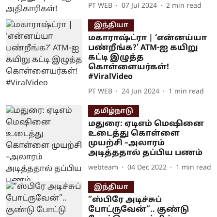
PT WEB
07 Jul 2024
2
min read
இந்தியா
மகாராஷ்ட்ரா | ‘என்னய்யா
பண்றீங்க?’ ATM-ஐ கயிறு
கட்டி இழுத்த
கொள்ளையர்கள்!
#ViralVideo
PT WEB
24 Jun 2024
1
min read
தமிழ்நாடு
மதுரை: ஏடிஎம் மெஷினை
உடைத்து கொள்ளை
முயற்சி –அலாரம்
அடித்ததால் தப்பிய பணம்
webteam
04 Dec 2022
1
min read
இந்தியா
”ஸ்பிரே அடிச்சுப்
போட்ருவேன்”.. குண்டு