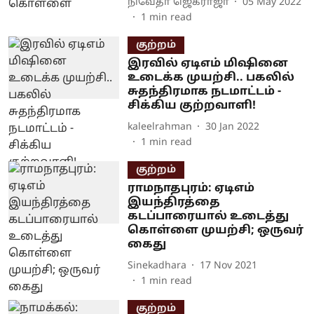
நிவேதா ஜெகராஜா
05 May 2022
1
min read
குற்றம்
இரவில் ஏடிஎம் மிஷினை
உடைக்க முயற்சி.. பகலில்
சுதந்திரமாக நடமாட்டம் -
சிக்கிய குற்றவாளி!
kaleelrahman
30 Jan 2022
1
min read
குற்றம்
ராமநாதபுரம்: ஏடிஎம்
இயந்திரத்தை
கடப்பாரையால் உடைத்து
கொள்ளை முயற்சி; ஒருவர்
கைது
Sinekadhara
17 Nov 2021
1
min read
குற்றம்