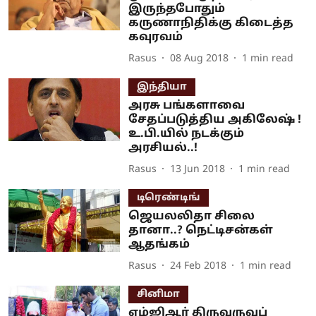
இருந்தபோதும்
கருணாநிதிக்கு கிடைத்த
கவுரவம்
Rasus
08 Aug 2018
1
min read
இந்தியா
அரசு பங்களாவை
சேதப்படுத்திய அகிலேஷ் !
உ.பி.யில் நடக்கும்
அரசியல்..!
Rasus
13 Jun 2018
1
min read
டிரெண்டிங்
ஜெயலலிதா சிலை
தானா..? நெட்டிசன்கள்
ஆதங்கம்
Rasus
24 Feb 2018
1
min read
சினிமா
எம்ஜிஆர் திருவுருவப்