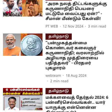
“அரசு நலத் திட்டங்களுக்கு
கருணாநிதி பெயரை
மட்டுமே வைப்பது ஏன்?” -
சீமான் மீண்டும் கேள்வி!
PT WEB
12 Nov 2024
3
min read
தமிழ்நாடு
”பன்முகத்தன்மை
கொண்டவர் கலைஞர்
கருணாநிதி; வரலாற்றில்
அழியாத முத்திரையை
பதித்தவர்” - பிரதமர்
புகழாரம்
webteam
18 Aug 2024
2
min read
தமிழ்நாடு
மக்களவைத் தேர்தல் 2024: 6
பன்னீர்செல்வங்கள்.. யார்
யாருக்கு என்னென்ன