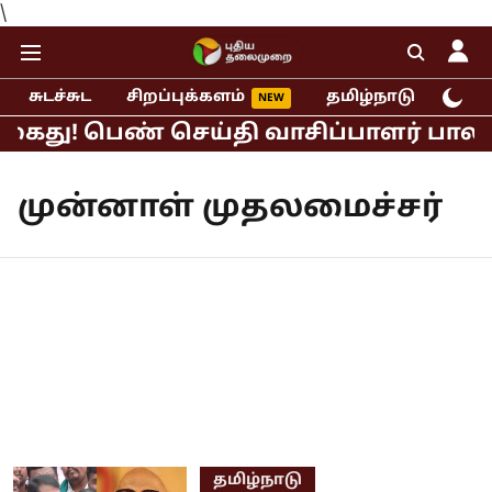
\
சுடச்சுட
சிறப்புக்களம்
தமிழ்நாடு
இந்
கைது! பெண் செய்தி வாசிப்பாளர் பாலியல
முன்னாள் முதலமைச்சர்
தமிழ்நாடு