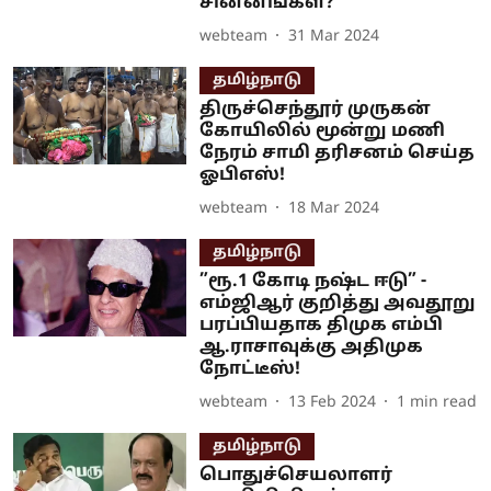
சின்னங்கள்?
webteam
31 Mar 2024
தமிழ்நாடு
திருச்செந்தூர் முருகன்
கோயிலில் மூன்று மணி
நேரம் சாமி தரிசனம் செய்த
ஓபிஎஸ்!
webteam
18 Mar 2024
தமிழ்நாடு
”ரூ.1 கோடி நஷ்ட ஈடு” -
எம்ஜிஆர் குறித்து அவதூறு
பரப்பியதாக திமுக எம்பி
ஆ.ராசாவுக்கு அதிமுக
நோட்டீஸ்!
webteam
13 Feb 2024
1
min read
தமிழ்நாடு
பொதுச்செயலாளர்