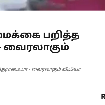
ைக்கை பறித்த
- வைரலாகும்
்தராமையா - வைரலாகும் வீடியோ
R