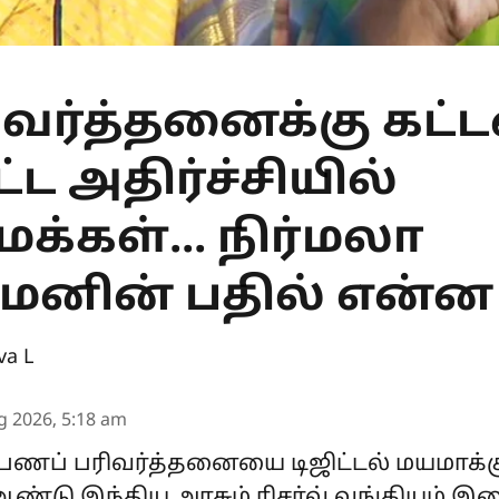
ரிவர்த்தனைக்கு கட
்ட அதிர்ச்சியில்
க்கள்... நிர்மலா
ாமனின் பதில் என்ன 
va L
g 2026, 5:18 am
 பணப் பரிவர்த்தனையை டிஜிட்டல் மயமாக
 ஆண்டு இந்திய அரசும் ரிசர்வ் வங்கியும் 