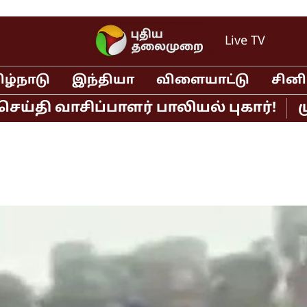
Live TV
ிழ்நாடு
இந்தியா
விளையாட்டு
சின
வாசிப்பாளர் பாலியல் புகார்!
முதல்வ