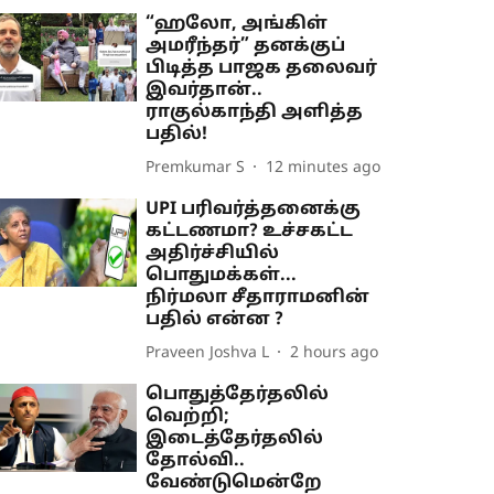
“ஹலோ, அங்கிள்
அமரீந்தர்” தனக்குப்
பிடித்த பாஜக தலைவர்
இவர்தான்..
ராகுல்காந்தி அளித்த
பதில்!
Premkumar S
12 minutes ago
UPI பரிவர்த்தனைக்கு
கட்டணமா? உச்சகட்ட
அதிர்ச்சியில்
பொதுமக்கள்...
நிர்மலா சீதாராமனின்
பதில் என்ன ?
Praveen Joshva L
2 hours ago
பொதுத்தேர்தலில்
வெற்றி;
இடைத்தேர்தலில்
தோல்வி..
வேண்டுமென்றே