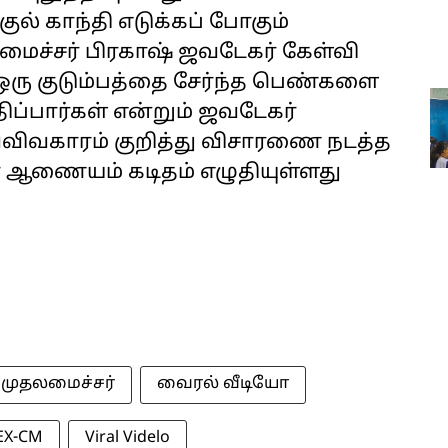
ல் காந்தி எடுக்கப் போகும்
ைச்சர் பிரகாஷ் ஜவடேகர் கேள்வி
்ள ஒரு குடும்பத்தை சேர்ந்த பெண்களை
திப்பார்கள் என்றும் ஜவடேகர்
வ்விவகாரம் குறித்து விசாரணை நடத்த
ர் ஆணை‌யம் கடிதம் எழுதியுள்ளது
 முதலமைச்சர்
வைரல் வீடியோ
EX-CM
Viral Videlo