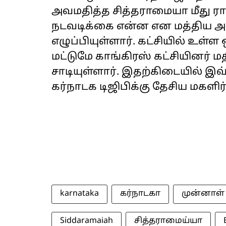
அவமதித்த சித்தராமையா மீது ராகு
நடவடிக்கை என்ன என மத்திய அம
எழுப்பியுள்ளார். கட்சியில் ‌உள
மட்டுமே காங்கிரஸ் கட்சியினர் ம
சாடியுள்ளார். இதற்கிடையில் இ
கர்நாடக டிஜிபிக்கு தேசிய மகளி
karnataka
கர்நாடகா
முன்னாள்
Siddaramaiah
சித்தராமைய்யா