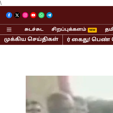
\
சுடச்சுட
சிறப்புக்களம்
தம
முக்கிய செய்திகள்
ர் பி.ஆர்.சுந்தர் கைது! பெண் செய்தி 