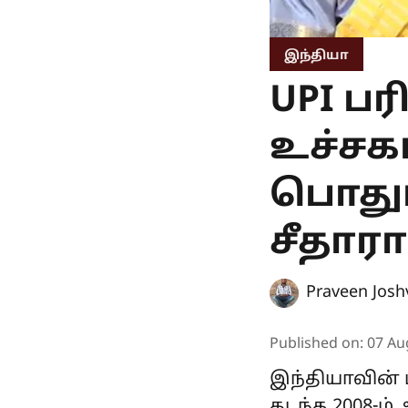
இந்தியா
UPI ப
உச்சகட
பொதும
சீதார
Praveen Josh
Published on
:
07 Au
இந்தியாவின்
கடந்த 2008-ம்