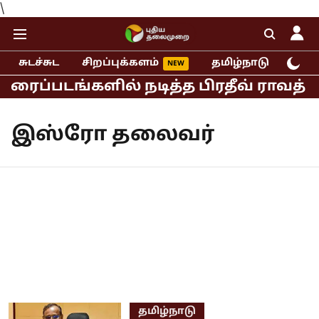
\
சுடச்சுட
சிறப்புக்களம்
தமிழ்நாடு
இந்
ரைப்படங்களில் நடித்த பிரதீவ் ராவத் ப
இஸ்ரோ தலைவர்
தமிழ்நாடு