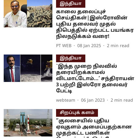
இந்தியா
காலை தலைப்புச்
செய்திகள்|இஸ்ரோவின்
புதிய தலைவர் முதல்
திபெத்தில் ஏற்பட்ட பயங்கர
நிலநடுக்கம் வரை!
PT WEB
08 Jan 2025
2
min read
இந்தியா
`இந்த முறை நிலவில்
தரையிறக்காமல்
விடமாட்டோம்...’ சந்திராயன்
3 பற்றி இஸ்ரோ தலைவர்
பேட்டி
webteam
06 Jan 2023
2
min read
சிறப்புக் களம்
”குலசையில் புதிய
ஏவுதளம் அமைப்பதற்கான
முதற்கட்ட பணிகள்