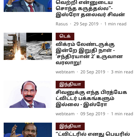
வெற்றி என்னுடைய
சொந்த கருத்தல்ல”-
இஸ்ரோ தலைவர் சிவன்
Rasus
29 Sep 2019
1
min read
டெக்
விக்ரம் லேண்டருக்கு
இன்றே இறுதி நாள் -
‘சந்திரயான் 2’ உருவான
வரலாறு!
webteam
20 Sep 2019
3
min read
இந்தியா
சிவனுக்கு எந்த பிரத்யேக
ட்விட்டர் பக்கங்களும்
இல்லை - இஸ்ரோ
webteam
09 Sep 2019
1
min read
இந்தியா
“ட்விட்டரில் எனது பெயரில்