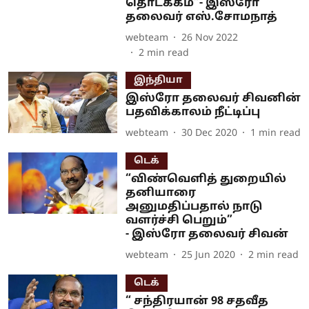
தொடக்கம்”- இஸ்ரோ
தலைவர் எஸ்.சோமநாத்
webteam
26 Nov 2022
2
min read
இந்தியா
இஸ்ரோ தலைவர் சிவனின்
பதவிக்காலம் நீட்டிப்பு
webteam
30 Dec 2020
1
min read
டெக்
“விண்வெளித் துறையில்
தனியாரை
அனுமதிப்பதால் நாடு
வளர்ச்சி பெறும்”
- இஸ்ரோ தலைவர் சிவன்
webteam
25 Jun 2020
2
min read
டெக்
“ சந்திரயான் 98 சதவீத