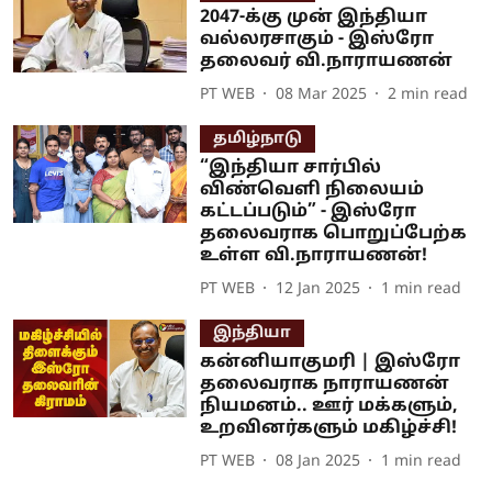
2047-க்கு முன் இந்தியா
வல்லரசாகும் - இஸ்ரோ
தலைவர் வி.நாராயணன்
PT WEB
08 Mar 2025
2
min read
தமிழ்நாடு
“இந்தியா சார்பில்
விண்வெளி நிலையம்
கட்டப்படும்” - இஸ்ரோ
தலைவராக பொறுப்பேற்க
உள்ள வி.நாராயணன்!
PT WEB
12 Jan 2025
1
min read
இந்தியா
கன்னியாகுமரி | இஸ்ரோ
தலைவராக நாராயணன்
நியமனம்.. ஊர் மக்களும்,
உறவினர்களும் மகிழ்ச்சி!
PT WEB
08 Jan 2025
1
min read