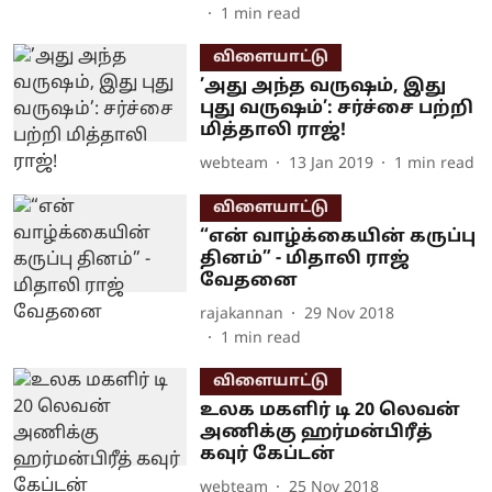
1
min read
விளையாட்டு
’அது அந்த வருஷம், இது
புது வருஷம்’: சர்ச்சை பற்றி
மித்தாலி ராஜ்!
webteam
13 Jan 2019
1
min read
விளையாட்டு
“என் வாழ்க்கையின் கருப்பு
தினம்” - மிதாலி ராஜ்
வேதனை
rajakannan
29 Nov 2018
1
min read
விளையாட்டு
உலக மகளிர் டி 20 லெவன்
அணிக்கு ஹர்மன்பிரீத்
கவுர் கேப்டன்
webteam
25 Nov 2018