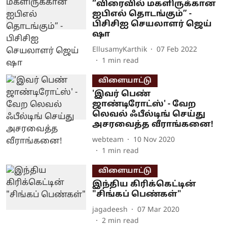
“விரைவில் மகளிருக்கான
ஐபிஎல் தொடங்கும்” -
பிசிசிஐ செயலாளர் ஜெய்
ஷா
EllusamyKarthik
07 Feb 2022
1
min read
விளையாட்டு
'இவர் பெண்
ஜாண்டிரோட்ஸ்' - வேற
லெவல் ஃபீல்டிங் செய்து
அசரவைத்த வீராங்கனை!
webteam
10 Nov 2020
1
min read
விளையாட்டு
இந்திய கிரிக்கெட்டின்
"சிங்கப் பெண்கள்"
jagadeesh
07 Mar 2020
2
min read