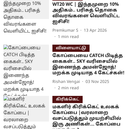
WT20 WC | இந்தமுறை 10%
அதிகம்.. பரிசுத் தொகை
விவரங்களை வெளியிட்ட
ஐசிசி!
Premkumar S
13 Apr 2026
1
min read
விளையாட்டு
கோப்பையை CATCH பிடித்த
கைகள்.. SKY வரிசையில்
இணைந்த அமன்ஜோத்!
மறக்க முடியாத 4 கேட்ச்கள்!
Rishan Vengai
03 Nov 2025
2
min read
கிரிக்கெட்
மகளிர் கிரிக்கெட் உலகக்
கோப்பை |வரலாறை
வசப்படுத்தும் முயற்சியில்
இரு அணிகள்... கோப்பை