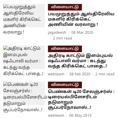
விளையாட்டு
பயமுறுத்தும் ஆஸ்திரேலிய
மகளிர் கிரிக்கெட்
அணியின் வரலாறு !
jagadeesh
08 Mar 2020
2
min read
விளையாட்டு
அதிரடி காட்டும் இளம்புயல்
ஷஃபாலி வர்மா : கடந்து
வந்த கிரிக்கெட் பாதை..!
webteam
28 Feb 2020
2
min read
விளையாட்டு
பெண்கள் டி20 சேலஞ்சர்ஸ் :
டிரையல்பிளேசரிடம்
தடுமாறும்
சூப்பர்நோவாஸ்..!
webteam
06 May 2019