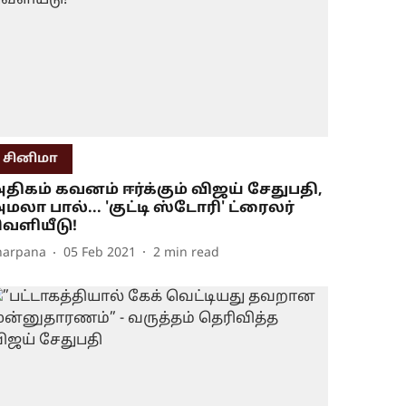
சினிமா
திகம் கவனம் ஈர்க்கும் விஜய் சேதுபதி,
மலா பால்... 'குட்டி ஸ்டோரி' ட்ரைலர்
ெளியீடு!
harpana
05 Feb 2021
2
min read