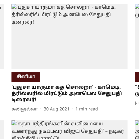
சினிமா
'புதுசா யாருமா கத சொல்றா’ - காமெடி,
"
த்ரில்லரில் மிரட்டும் அனபெல சேதுபதி
ம
டிரைலர்!
j
கலிலுல்லா
30 Aug 2021
1
min read