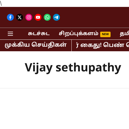
\
சுடச்சுட
சிறப்புக்களம்
தம
முக்கிய செய்திகள்
திபர் பி.ஆர்.சுந்தர் கைது! பெண் செய்
Vijay sethupathy