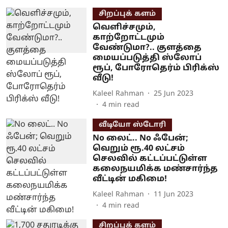
சிறப்புக் களம்
வெளிச்சமும்,
காற்றோட்டமும்
வேண்டுமா?.. குளத்தை
மையப்படுத்தி ஸ்லோப்
ரூப், போரோதெர்ம் பிரிக்ஸ்
வீடு!
Kaleel Rahman
25 Jun 2023
4
min read
வீடியோ ஸ்டோரி
No லைட்.. No ஃபேன்;
வெறும் ரூ.40 லட்சம்
செலவில் கட்டப்பட்டுள்ள
கலைநயமிக்க மண்சார்ந்த
வீட்டின் மகிமை!
Kaleel Rahman
11 Jun 2023
4
min read
சிறப்புக் களம்