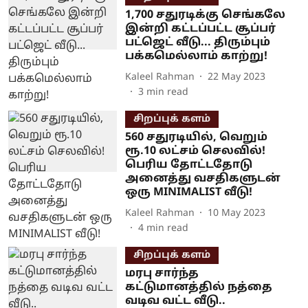
1,700 சதுரடிக்கு செங்கலே
இன்றி கட்டப்பட்ட சூப்பர்
பட்ஜெட் வீடு... திரும்பும்
பக்கமெல்லாம் காற்று!
Kaleel Rahman
22 May 2023
3
min read
சிறப்புக் களம்
560 சதுரடியில், வெறும்
ரூ.10 லட்சம் செலவில்!
பெரிய தோட்டதோடு
அனைத்து வசதிகளுடன்
ஒரு MINIMALIST வீடு!
Kaleel Rahman
10 May 2023
4
min read
சிறப்புக் களம்
மரபு சார்ந்த
கட்டுமானத்தில் நத்தை
வடிவ வட்ட வீடு..