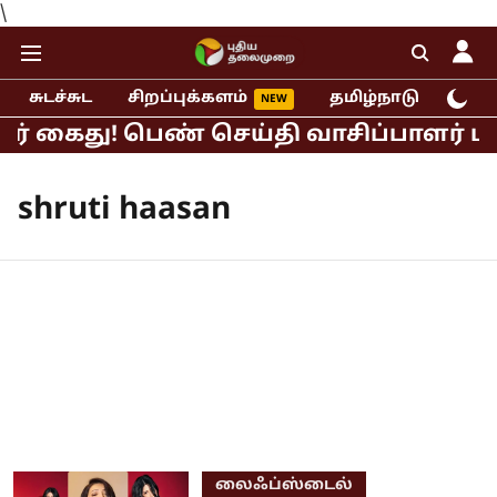
\
சுடச்சுட
சிறப்புக்களம்
தமிழ்நாடு
இந்
் கைது! பெண் செய்தி வாசிப்பாளர் பாலி
shruti haasan
லைஃப்ஸ்டைல்