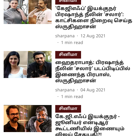
சினிமா
’கேஜிஎஃப்’ இயக்குநர்
பிரஷாந்த் நீலின் ‘சலார்’:
காட்சிகளை நிறைவு செய்த
ஸ்ருதிஹாசன்
sharpana
12 Aug 2021
1
min read
சினிமா
ஹைதராபாத்: பிரஷாந்த்
நீலின் ’சலார்’ படப்பிடிப்பில்
இணைந்த பிரபாஸ்,
ஸ்ருதிஹாசன்
sharpana
04 Aug 2021
1
min read
சினிமா
கே.ஜி.எஃப் இயக்குநர் -
ஜூனியர் என்டிஆர்
கூட்டணியில் இணையும்
விஜய் சேதுபதி?!