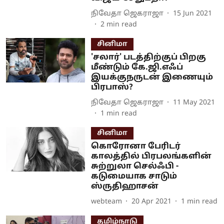
நிவேதா ஜெகராஜா
15 Jun 2021
2
min read
சினிமா
'சலார்' படத்திற்குப் பிறகு
மீண்டும் கே.ஜி.எஃப்
இயக்குநருடன் இணையும்
பிரபாஸ்?
நிவேதா ஜெகராஜா
11 May 2021
1
min read
சினிமா
கொரோனா பேரிடர்
காலத்தில் பிரபலங்களின்
சுற்றுலா செல்ஃபி -
கடுமையாக சாடும்
ஸ்ருதிஹாசன்
webteam
20 Apr 2021
1
min read
தமிழ்நாடு