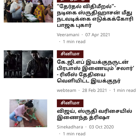
“தேர்தல் விதிமீறல்”-
நடிகை ஸ்ருதிஹாசன் மீது
நடவடிக்கை எடுக்கக்கோரி
பாஜக புகார்
Veeramani
07 Apr 2021
1
min read
சினிமா
கே.ஜி.எப் இயக்குநருடன்
பிரபாஸ் இணையும் ‘சலார்’
- ரிலீஸ் தேதியை
வெளியிட்ட இயக்குநர்
webteam
28 Feb 2021
1
min read
சினிமா
விஜய், ஸ்ருதி வரிசையில்
இணைந்த த்ரிஷா
Sinekadhara
03 Oct 2020
1
min read