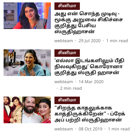
சினிமா
அது என் சொந்த முடிவு -
மூக்கு அறுவை சிகிச்சை
குறித்து பேசிய
ஸ்ருதிஹாசன்
webteam
29 Jul 2020
1
min read
சினிமா
‘எல்லா இடங்களிலும் பீதி
நிலவுகிறது’ கொரோனா
குறித்து ஸ்ருதி ஹாசன்
webteam
14 Mar 2020
2
min read
சினிமா
“சிறந்த காதலுக்காக
காத்திருக்கிறேன்” - ப்ரேக்
அப் பற்றி ஸ்ருதிஹாசன்
webteam
08 Oct 2019
1
min read