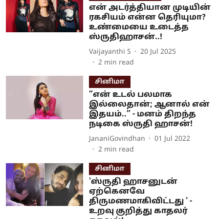
என் அடர்த்தியான முடியின்
ரகசியம் என்ன தெரியுமா?
உண்மையை உடைத்த
ஸ்ருதிஹாசன்..!
Vaijayanthi S
20 Jul 2025
2
min read
சினிமா
”என் உடல் பலமாக
இல்லைதான்; ஆனால் என்
இதயம்..” - மனம் திறந்த
நடிகை ஸ்ருதி ஹாசன்!
JananiGovindhan
01 Jul 2022
2
min read
சினிமா
'ஸ்ருதி ஹாசனுடன்
ஏற்கெனவே
திருமணமாகிவிட்டது ' -
உறவு குறித்து காதலர்