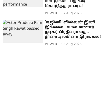
காட்டுங்க - பதிலடி
கொடுத்த ராபர்ட்!
PT WEB
07 Aug 2026
‘கஜினி’ வில்லன் இனி
இல்லை.. காலமானார்
நடிகர் பிரதீப் ராவத்..
திரையுலகினர் இரங்கல்!
PT WEB
05 Aug 2026