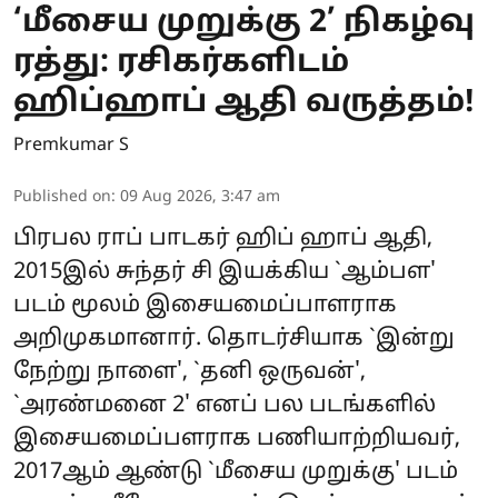
‘மீசைய முறுக்கு 2’ நிகழ்வு
ரத்து: ரசிகர்களிடம்
ஹிப்ஹாப் ஆதி வருத்தம்!
Premkumar S
Published on
:
09 Aug 2026, 3:47 am
பிரபல ராப் பாடகர் ஹிப் ஹாப் ஆதி,
2015இல் சுந்தர் சி இயக்கிய `ஆம்பள'
படம் மூலம் இசையமைப்பாளராக
அறிமுகமானார். தொடர்சியாக `இன்று
நேற்று நாளை', `தனி ஒருவன்',
`அரண்மனை 2' எனப் பல படங்களில்
இசையமைப்பளராக பணியாற்றியவர்,
2017ஆம் ஆண்டு `மீசைய முறுக்கு' படம்