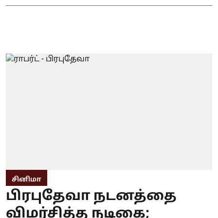
சினிமா
பிரபுதேவா நடனத்தை
விமர்சித்த நடிகை;