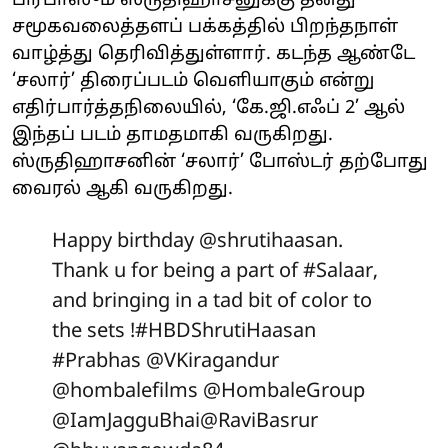
பிரபாஸும் ஸ்ருதிஹாசனுக்கு தனது
சமூகவலைத்தளப் பக்கத்தில் பிறந்தநாள்
வாழ்த்து தெரிவித்துள்ளார். கடந்த ஆண்டே
‘சலார்’ திரைப்படம் வெளியாகும் என்று
எதிர்பார்த்தநிலையில், ‘கே.ஜி.எஃப் 2’ ஆல்
இந்தப் படம் தாமதமாகி வருகிறது.
ஸ்ருதிஹாசனின் ‘சலார்’ போஸ்டர் தற்போது
வைரல் ஆகி வருகிறது.
Happy birthday
@shrutihaasan
.
Thank u for being a part of
#Salaar
,
and bringing in a tad bit of color to
the sets !
#HBDShrutiHaasan
#Prabhas
@VKiragandur
@hombalefilms
@HombaleGroup
@IamJagguBhai
@RaviBasrur