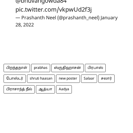
@bhuvangowda84
pic.twitter.com/vkpwUd2f3j
— Prashanth Neel (@prashanth_neel)
January
28, 2022
பிறந்தநாள்
prabhas
ஸ்ருதிஹாசன்
பிரபாஸ்
போஸ்டர்
shruti haasan
new poster
Salaar
சலார்
பிராசாந்த் நீல்
ஆத்யா
Aadya