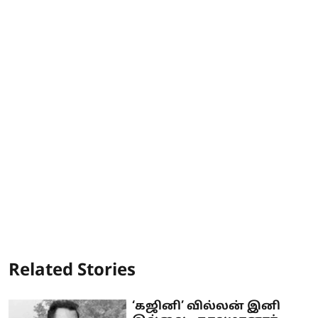
Related Stories
‘கஜினி’ வில்லன் இனி