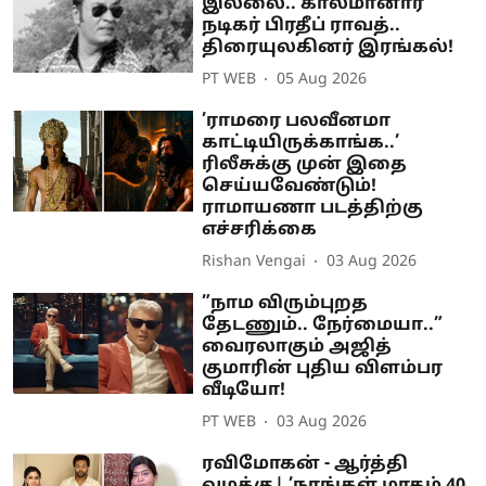
இல்லை.. காலமானார்
நடிகர் பிரதீப் ராவத்..
திரையுலகினர் இரங்கல்!
PT WEB
05 Aug 2026
’ராமரை பலவீனமா
காட்டியிருக்காங்க..’
ரிலீசுக்கு முன் இதை
செய்யவேண்டும்!
ராமாயணா படத்திற்கு
எச்சரிக்கை
Rishan Vengai
03 Aug 2026
”நாம விரும்புறத
தேடணும்.. நேர்மையா..”
வைரலாகும் அஜித்
குமாரின் புதிய விளம்பர
வீடியோ!
PT WEB
03 Aug 2026
ரவிமோகன் - ஆர்த்தி
வழக்கு| ’நாங்கள் மாதம் 40