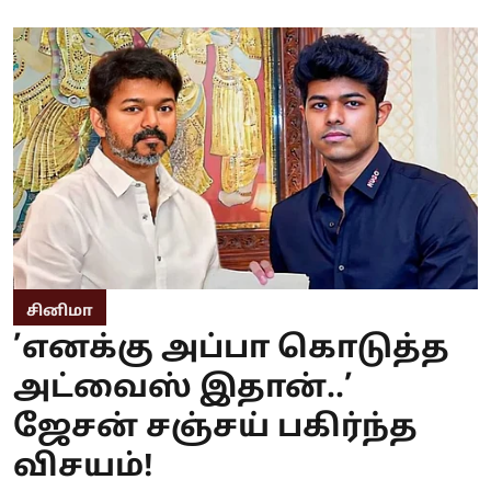
சினிமா
’எனக்கு அப்பா கொடுத்த
அட்வைஸ் இதான்..’
ஜேசன் சஞ்சய் பகிர்ந்த
விசயம்!