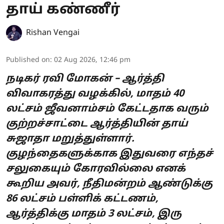
தாய் கண்ணீர்
Rishan Vengai
Published on
:
02 Aug 2026, 12:46 pm
நடிகர் ரவி மோகன் – ஆர்த்தி
விவாகரத்து வழக்கில், மாதம் 40
லட்சம் ஜீவனாம்சம் கேட்டதாக வரும்
குற்றச்சாட்டை ஆர்த்தியின் தாய்
சுஜாதா மறுத்துள்ளார்.
குழந்தைகளுக்காக இதுவரை எந்தச்
சலுகையும் கோரவில்லை எனக்
கூறிய அவர், நீதிமன்றம் ஆண்டுக்கு
86 லட்சம் பள்ளிக் கட்டணம்,
ஆர்த்திக்கு மாதம் 3 லட்சம், இரு