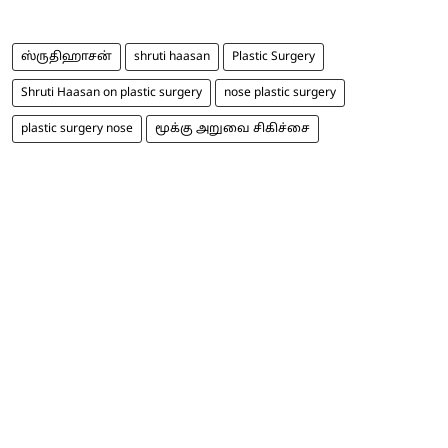
ஸ்ருதிஹாசன்
shruti haasan
Plastic Surgery
Shruti Haasan on plastic surgery
nose plastic surgery
plastic surgery nose
மூக்கு அறுவை சிகிச்சை