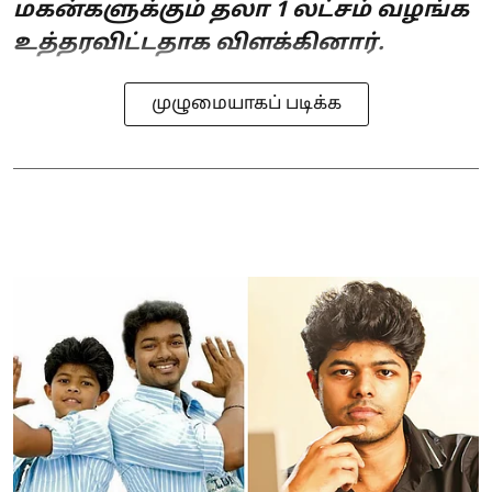
மகன்களுக்கும் தலா 1 லட்சம் வழங்க
உத்தரவிட்டதாக விளக்கினார்.
முழுமையாகப் படிக்க