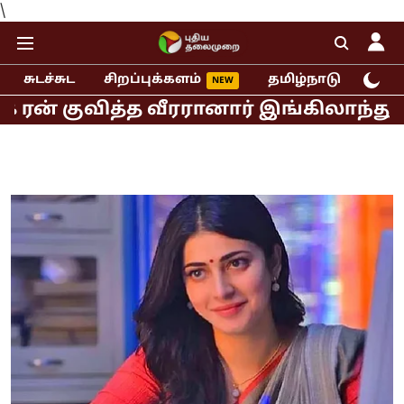
\
சுடச்சுட
சிறப்புக்களம்
தமிழ்நாடு
இந்
குவித்த வீரரானார் இங்கிலாந்து ஜோஸ் பட