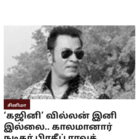
சினிமா
‘கஜினி’ வில்லன் இனி
இல்லை.. காலமானார்
நடிகர் பிரதீப் ராவத்..