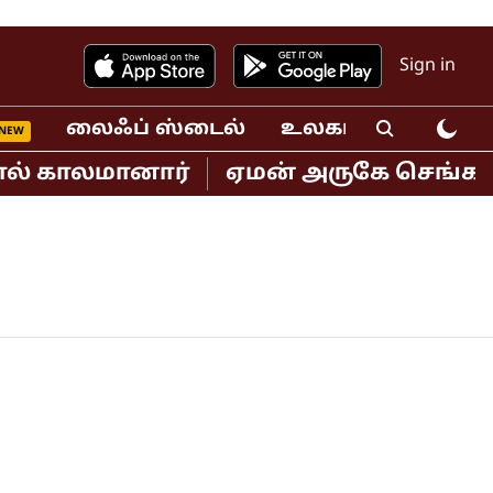
Sign in
லைஃப் ஸ்டைல்
உலகம்
வீடியோ
 காலமானார்
ஏமன் அருகே செங்கடல் பகு