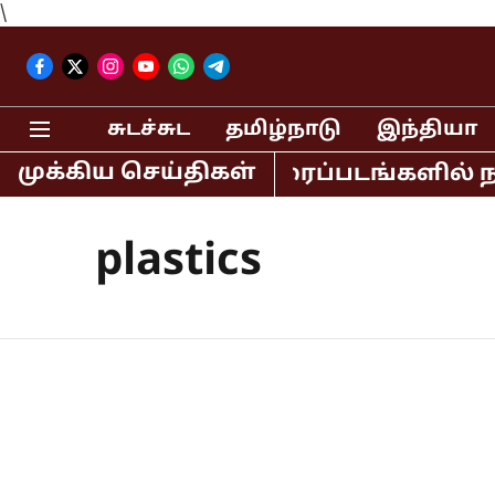
\
சுடச்சுட
தமிழ்நாடு
இந்தியா
முக்கிய செய்திகள்
கான் உள்ளிட்ட திரைப்படங்களில் நடித்த
plastics