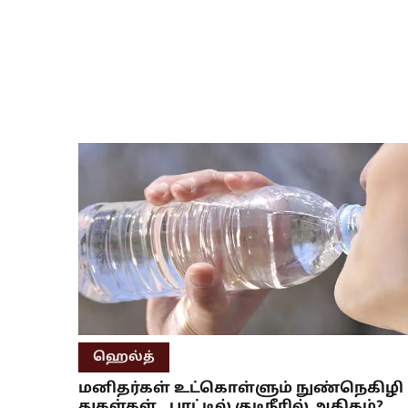
ஹெல்த்
மனிதர்கள் உட்கொள்ளும் நுண்நெகிழி
துகள்கள்.. பாட்டில் குடிநீரில் அதிகம்?