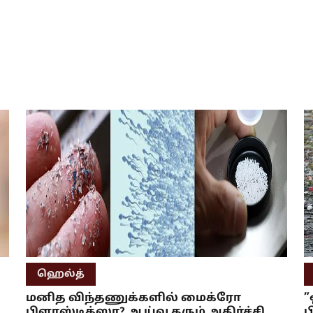
ஹெல்த்
மனித விந்தணுக்களில் மைக்ரோ
”
பிளாஸ்டிக்ஸா? ஆய்வு தரும் அதிர்ச்சி
ப