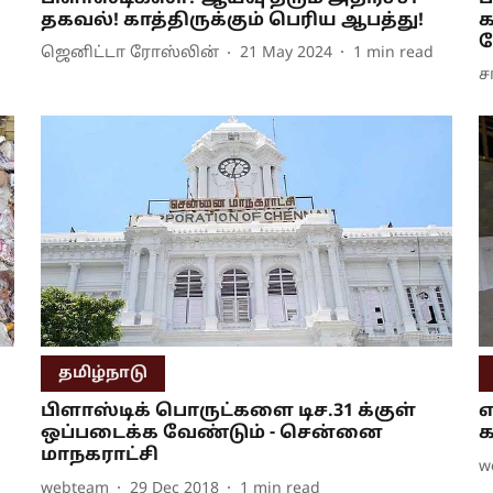
தகவல்! காத்திருக்கும் பெரிய ஆபத்து!
க
ஜெனிட்டா ரோஸ்லின்
21 May 2024
1
min read
ச
தமிழ்நாடு
பிளாஸ்டிக் பொருட்களை டிச.31 க்குள்
எ
ஒப்படைக்க வேண்டும் - சென்னை
க
மாநகராட்சி
w
webteam
29 Dec 2018
1
min read