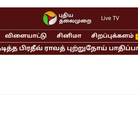
Live TV
விளையாட்டு
சினிமா
சிறப்புக்களம்
 பிரதீவ் ராவத் புற்றுநோய் பாதிப்பால்