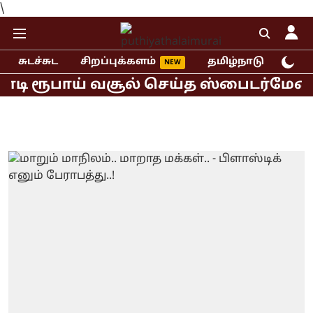
\
சுடச்சுட
சிறப்புக்களம்
தமிழ்நாடு
இந்
ோடி ரூபாய் வசூல் செய்த ஸ்பைடர்மேன் ப