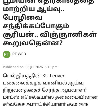
பூமியின் எதிர்காலத்தை
மாற்றிய ஆய்வு..
பேரழிவை
சந்திக்கப்போகும்
சூரியன்.. விஞ்ஞானிகள்
கூறுவதென்ன?
PT WEB
Published on
:
06 Jul 2026, 5:15 pm
பெல்ஜியத்தின் KU Leuven
பல்கலைக்கழக வானியல் ஆய்வு
நிறுவனத்தைச் சேர்ந்த ஆய்வாளர்
மாட்ஸ் எசெல்டியர்ஸ் தலைமையிலான
சர்வதேச ஆராய்ச்சியாளர் குழு ஒரு