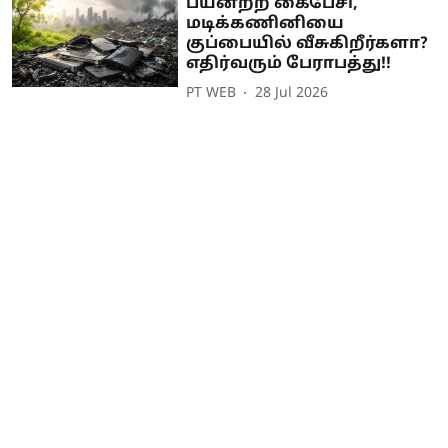
பயனற்ற கைபேசி,
மடிக்கணினியை
குப்பையில் வீசுகிறீர்களா?
எதிர்வரும் பேராபத்து!!
PT WEB
28 Jul 2026