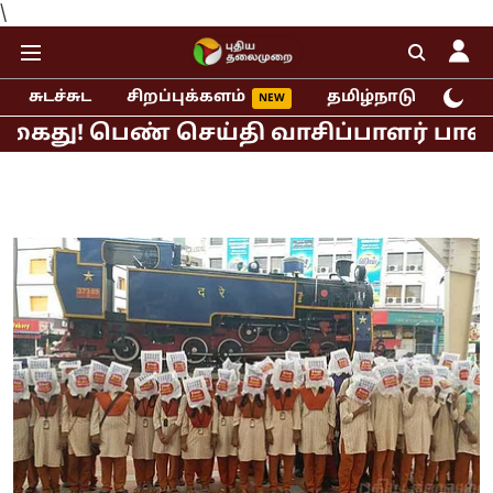
\
சுடச்சுட
சிறப்புக்களம்
தமிழ்நாடு
இந்
 பெண் செய்தி வாசிப்பாளர் பாலியல் புக