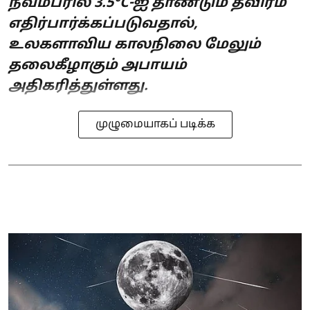
நவம்பரில் 3.5°C-ஐ தாண்டும் தீவிரம்
எதிர்பார்க்கப்படுவதால்,
உலகளாவிய காலநிலை மேலும்
தலைகீழாகும் அபாயம்
அதிகரித்துள்ளது.
முழுமையாகப் படிக்க