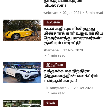
தாக்குப்பிடிக்குமா
'டெஸ்லா'?
webteam
02 Jan 2021
3
min read
உலகம்
கடல் கழிவுகளிலிருந்து
மின்சாரக் கார் உருவாக்கிய
நெதர்லாந்து மாணவர்கள்;
குவியும் பாராட்டு!
sharpana
12 Nov 2020
1
min read
இந்தியா
வந்தாச்சு மஹிந்திரா
நிறுவனத்தின் எலக்ட்ரிக்
எஸ்யூவி கார்...!
EllusamyKarthik
29 Oct 2020
1
min read
டெக்