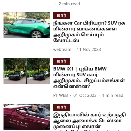
2
min read
கார்
நீங்கள் Car பிரியரா? SUV ரக
மின்சார வாகனங்களை
அறிமுகம் செய்யும்
லோட்டஸ்
webteam
11 Nov 2023
கார்
BMW iX1 | புதிய BMW
மின்சார SUV கார்
அறிமுகம்.. சிறப்பம்சங்கள்
என்னென்ன?
PT WEB
01 Oct 2023
1
min read
கார்
இந்தியாவில் கார் உற்பத்தி
ஆலை அமைக்க டெஸ்லா
முனைப்பு! எலான்