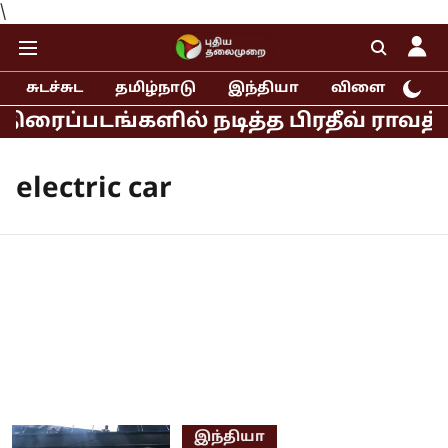
\
சுடச்சுட
தமிழ்நாடு
இந்தியா
விளையாட்டு
ரைப்படங்களில் நடித்த பிரதீவ் ராவத் 
electric car
இந்தியா