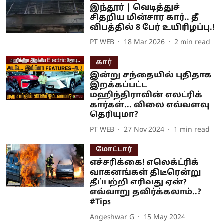
இந்தூர் | வெடித்துச்
சிதறிய மின்சார கார்.. தீ
விபத்தில் 8 பேர் உயிரிழப்பு.!
PT WEB
18 Mar 2026
2
min read
கார்
இன்று சந்தையில் புதிதாக
இறக்கப்பட்ட
மஹிந்திராவின் எலட்ரிக்
கார்கள்... விலை எவ்வளவு
தெரியுமா?
PT WEB
27 Nov 2024
1
min read
மோட்டார்
எச்சரிக்கை! எலெக்ட்ரிக்
வாகனங்கள் திடீரென்று
தீப்பற்றி எரிவது ஏன்?
எவ்வாறு தவிர்க்கலாம்..?
#Tips
Angeshwar G
15 May 2024