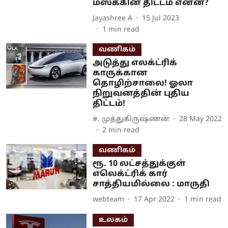
மஸ்க்கின் திட்டம் என்ன?
Jayashree A
15 Jul 2023
1
min read
வணிகம்
அடுத்து எலக்ட்ரிக்
காருக்கான
தொழிற்சாலை! ஓலா
நிறுவனத்தின் புதிய
திட்டம்!
ச. முத்துகிருஷ்ணன்
28 May 2022
2
min read
வணிகம்
ரூ. 10 லட்சத்துக்குள்
எலெக்ட்ரிக் கார்
சாத்தியமில்லை : மாருதி
webteam
17 Apr 2022
1
min read
உலகம்