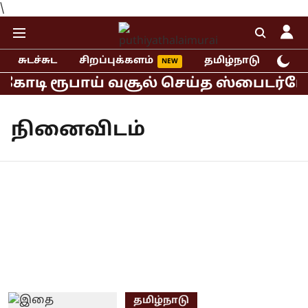
\
சுடச்சுட
சிறப்புக்களம்
தமிழ்நாடு
இந்
 கோடி ரூபாய் வசூல் செய்த ஸ்பைடர்மேன்
நினைவிடம்
தமிழ்நாடு