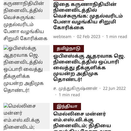
இதை கருணாநிதியின்
நினைவிடத்தில்
வெச்சுருங்க: முதல்வரிடம்
பேனா வழங்கிய சிறுமி
கோரிக்கை
webteam
02 Feb 2023
1
min read
தமிழ்நாடு
ஓபிஎஸ்க்கு ஆதரவாக ஜெ.
நினைவிடத்தில் ஒப்பாரி
வைத்து தீக்குளிக்க
முயன்ற அதிமுக
தொண்டர்!
ச. முத்துகிருஷ்ணன்
22 Jun 2022
1
min read
இந்தியா
மெல்லிசை மன்னர்
எம்.எஸ்.வி.க்கு
நினைவிடம்; நிதியை