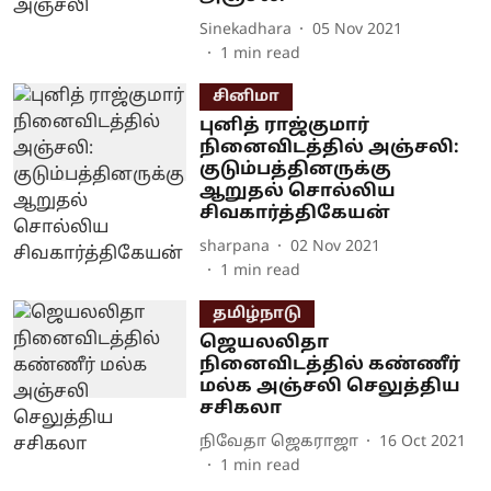
Sinekadhara
05 Nov 2021
1
min read
சினிமா
புனித் ராஜ்குமார்
நினைவிடத்தில் அஞ்சலி:
குடும்பத்தினருக்கு
ஆறுதல் சொல்லிய
சிவகார்த்திகேயன்
sharpana
02 Nov 2021
1
min read
தமிழ்நாடு
ஜெயலலிதா
நினைவிடத்தில் கண்ணீர்
மல்க அஞ்சலி செலுத்திய
சசிகலா
நிவேதா ஜெகராஜா
16 Oct 2021
1
min read