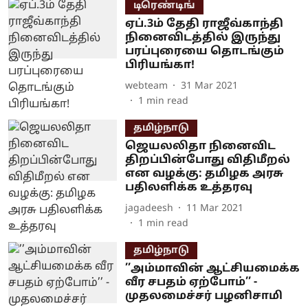
டிரெண்டிங்
ஏப்.3ம் தேதி ராஜீவ்காந்தி
நினைவிடத்தில் இருந்து
பரப்புரையை தொடங்கும்
பிரியங்கா!
webteam
31 Mar 2021
1
min read
தமிழ்நாடு
ஜெயலலிதா நினைவிட
திறப்பின்போது விதிமீறல்
என வழக்கு: தமிழக அரசு
பதிலளிக்க உத்தரவு
jagadeesh
11 Mar 2021
1
min read
தமிழ்நாடு
’’அம்மாவின் ஆட்சியமைக்க
வீர சபதம் ஏற்போம்’’ -
முதலமைச்சர் பழனிசாமி