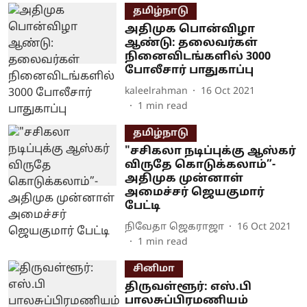
தமிழ்நாடு
அதிமுக பொன்விழா
ஆண்டு: தலைவர்கள்
நினைவிடங்களில் 3000
போலீசார் பாதுகாப்பு
kaleelrahman
16 Oct 2021
1
min read
தமிழ்நாடு
"சசிகலா நடிப்புக்கு ஆஸ்கர்
விருதே கொடுக்கலாம்”-
அதிமுக முன்னாள்
அமைச்சர் ஜெயகுமார்
பேட்டி
நிவேதா ஜெகராஜா
16 Oct 2021
1
min read
சினிமா
திருவள்ளூர்: எஸ்.பி
பாலசுப்பிரமணியம்