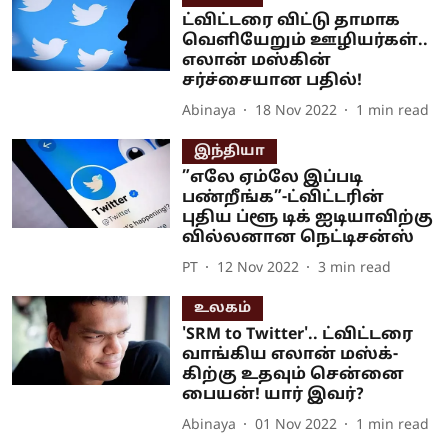
ட்விட்டரை விட்டு தாமாக
வெளியேறும் ஊழியர்கள்..
எலான் மஸ்கின்
சர்ச்சையான பதில்!
Abinaya
18 Nov 2022
1
min read
இந்தியா
”எலே ஏம்லே இப்படி
பண்றீங்க”-ட்விட்டரின்
புதிய ப்ளூ டிக் ஐடியாவிற்கு
வில்லனான நெட்டிசன்ஸ்
PT
12 Nov 2022
3
min read
உலகம்
'SRM to Twitter'.. ட்விட்டரை
வாங்கிய எலான் மஸ்க்-
கிற்கு உதவும் சென்னை
பையன்! யார் இவர்?
Abinaya
01 Nov 2022
1
min read