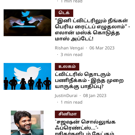
1
min read
டெக்
”இனி ட்விட்டரிலும் நீங்கள்
பெரிய ரைட்டப் எழுதலாம்” -
எலான் மஸ்க் கொடுத்த
மாஸ் அப்டேட்!
Rishan Vengai
06 Mar 2023
3
min read
உலகம்
ட்விட்டரில் தொடரும்
பணிநீக்கம் - இந்த முறை
யாருக்கு பாதிப்பு?
JustinDurai
08 Jan 2023
1
min read
சினிமா
`சஜஷன் சொல்லுங்க
ஃப்ரெண்ட்ஸ்...’-
ரசிகர்களிடம் கேட்கும்