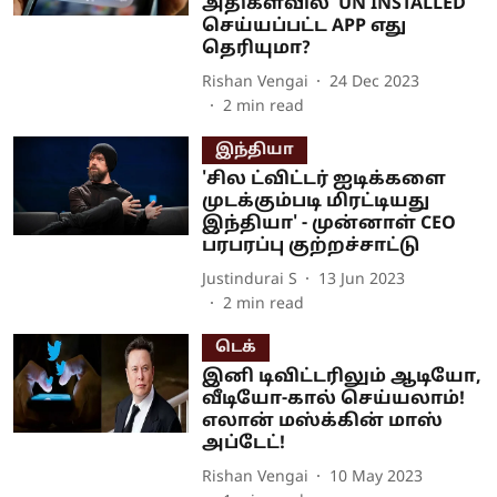
அதிகளவில் ’UN INSTALLED’
செய்யப்பட்ட APP எது
தெரியுமா?
Rishan Vengai
24 Dec 2023
2
min read
இந்தியா
'சில ட்விட்டர் ஐடிக்களை
முடக்கும்படி மிரட்டியது
இந்தியா' - முன்னாள் CEO
பரபரப்பு குற்றச்சாட்டு
Justindurai S
13 Jun 2023
2
min read
டெக்
இனி டிவிட்டரிலும் ஆடியோ,
வீடியோ-கால் செய்யலாம்!
எலான் மஸ்க்கின் மாஸ்
அப்டேட்!
Rishan Vengai
10 May 2023