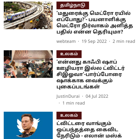
தமிழ்நாடு
’மதுரைக்கு மெட்ரோ ரயில்
எப்போது?’- பயனாளிக்கு
மெட்ரோ நிர்வாகம் அளித்த
பதில் என்ன தெரியுமா?
webteam
19 Sep 2022
2
min read
உலகம்
'என்னது காஃபி ஷாப்
ஊழியரா இல்ல ட்விட்டர்
சிஇஓவா'-பார்ப்போரை
ஷாக்காக வைக்கும்
புகைப்படங்கள்
JustinDurai
04 Jul 2022
1
min read
உலகம்
ட்விட்டரை வாங்கும்
ஒப்பந்தத்தை கைவிட
நேரிடும் - எலான் மஸ்க்