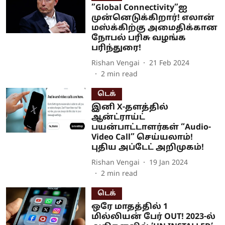
”Global Connectivity”ஐ
முன்னெடுக்கிறார்! எலான்
மஸ்க்கிற்கு அமைதிக்கான
நோபல் பரிசு வழங்க
பரிந்துரை!
Rishan Vengai
21 Feb 2024
2
min read
டெக்
இனி X-தளத்தில்
ஆன்ட்ராய்ட்
பயன்பாட்டாளர்கள் “Audio-
Video Call” செய்யலாம்!
புதிய அப்டேட் அறிமுகம்!
Rishan Vengai
19 Jan 2024
2
min read
டெக்
ஒரே மாதத்தில் 1
மில்லியன் பேர் OUT! 2023-ல்