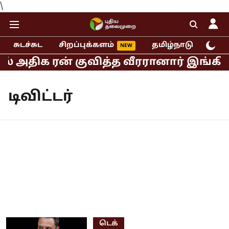
\
சுடச்சுட
சிறப்புக்களம்
தமிழ்நாடு
இந்
ல் அதிக ரன் குவித்த வீரரானார் இங்கிலா
டிவிட்டர்
டெக்