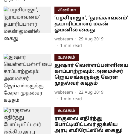
சினிமா
’பழசிராஜா’, ’தூங்காவனம்’
தயாரிப்பாளர் மகன்
ஓமனில் கைது
webteam
29 Aug 2019
1
min read
உலகம்
துஷார் வெள்ளப்பள்ளியை
காப்பாற்றவும்: அமைச்சர்
ஜெய்சங்கருக்கு கேரள
முதல்வர் கடிதம்
webteam
22 Aug 2019
1
min read
உலகம்
ராகுலை எதிர்த்து
போட்டியிட்டவர் ஐக்கிய
அரபு எமிரேட்ஸில் கைது!