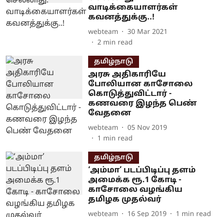
வாடிக்கையாளர்கள்
கவனத்துக்கு..!
webteam
30 Mar 2021
2
min read
தமிழ்நாடு
அரசு அதிகாரியே
போலியான காசோலை
கொடுத்துவிட்டார் -
கணவரை இழந்த பெண்
வேதனை
webteam
05 Nov 2019
1
min read
தமிழ்நாடு
‘அம்மா’ படப்பிடிப்பு த‌ளம்
அமைக்க ரூ.1 கோடி -
காசோலை வழங்கிய
தமிழக முதல்வர்
webteam
16 Sep 2019
1
min read