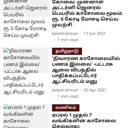
கோவை: முன்னாள்
அட்டர்னி ஜெனரல்
பெயரில் காசோலை மூலம்
ரூ. 6 கோடி மோசடி செய்ய
முயற்சி
kaleelrahman
17 Jun 2021
1
min read
தமிழ்நாடு
’நிவாரண காசோலையில்
பணம் இல்லை’ -பட்டாசு
ஆலை விபத்தில்
பாதிக்கப்பட்டோர்
ஆட்சியரிடம் மனு
kaleelrahman
20 Apr 2021
1
min read
வணிகம்
ஏப்ரல் 1 முதல் 7
வங்கிகளின் காசோலை
செல்லாது: