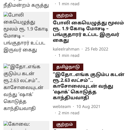
1
min read
குற்றம்
போலி கையெழுத்து மூலம்
ரூ. 1.9 கோடி மோசடி –
பங்குதாரர் உட்பட இருவர்
கைது
kaleelrahman
25 Feb 2022
1
min read
தமிழ்நாடு
“இதோ..எங்க குடும்ப கடன்
ரூ.2.63 லட்சம்”..
காசோலையுடன் வந்து
‘ஷாக்’ கொடுத்த
காந்தியவாதி
webteam
10 Aug 2021
2
min read
குற்றம்