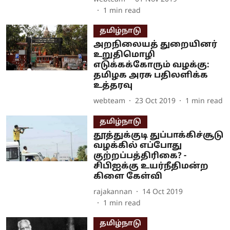
1
min read
தமிழ்நாடு
அறநிலையத் துறையினர்
உறுதிமொழி
எடுக்கக்கோரும் வழக்கு:
தமிழக அரசு பதிலளிக்க
உத்தரவு
webteam
23 Oct 2019
1
min read
தமிழ்நாடு
தூத்துக்குடி துப்பாக்கிச்சூடு
வழக்கில் எப்போது
குற்றப்பத்திரிகை? -
சிபிஐக்கு உயர்நீதிமன்ற
கிளை கேள்வி
rajakannan
14 Oct 2019
1
min read
தமிழ்நாடு