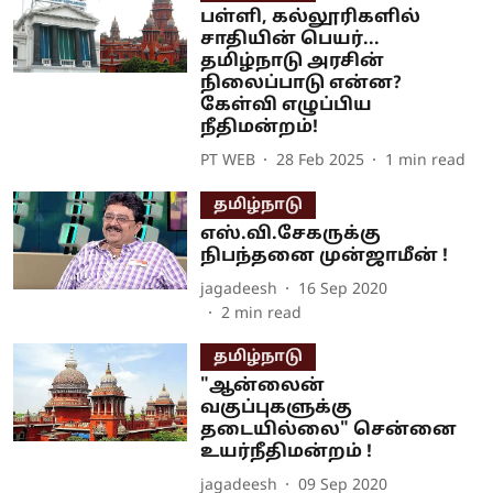
பள்ளி, கல்லூரிகளில்
சாதியின் பெயர்...
தமிழ்நாடு அரசின்
நிலைப்பாடு என்ன?
கேள்வி எழுப்பிய
நீதிமன்றம்!
PT WEB
28 Feb 2025
1
min read
தமிழ்நாடு
எஸ்.வி.சேகருக்கு
நிபந்தனை முன்ஜாமீன் !
jagadeesh
16 Sep 2020
2
min read
தமிழ்நாடு
"ஆன்லைன்
வகுப்புகளுக்கு
தடையில்லை" சென்னை
உயர்நீதிமன்றம் !
jagadeesh
09 Sep 2020