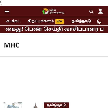
\
சுடச்சுட
சிறப்புக்களம்
தமிழ்நாடு
இந்
் கைது! பெண் செய்தி வாசிப்பாளர் பாலிய
MHC
தமிழ்நாடு