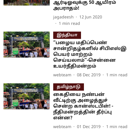
ஆர்டிஓவுக்கு 50 ஆயிரம்
அபராதம்!
jagadeesh
12 Jun 2020
1
min read
இந்தியா
“பழைய மதிப்பெண்
சான்றிதழ்களில் சிபிஎஸ்இ
பெயர் மாற்றம்
செய்யலாம்”-சென்னை
உயர்நீதிமன்றம்
webteam
08 Dec 2019
1
min read
தமிழ்நாடு
கைதியை நண்பன்
வீட்டிற்கு அழைத்துச்
சென்ற கான்ஸ்டபிள்! -
நீதிமன்றத்தின் தீர்ப்பு
என்ன?
webteam
01 Dec 2019
1
min read