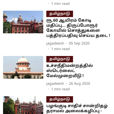
1
min read
தமிழ்நாடு
ரூ.60 ஆயிரம் கோடி
மதிப்பு... திருப்போரூர்
கோயில் சொத்துகளை
பத்திரப்பதிவு செய்ய தடை !
jagadeesh
05 Sep 2020
1
min read
தமிழ்நாடு
உச்சநீதிமன்றத்தில்
ஸ்டெர்லைட்
மேல்முறையீடு !
jagadeesh
26 Aug 2020
1
min read
தமிழ்நாடு
பழங்குடி சாதிச் சான்றிதழ்
தராமல் அலைக்கழிப்பு -