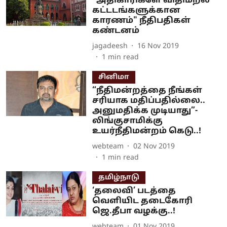
"அதிகாரிகளே விதிமீறல்
கட்டடங்களுக்கான
காரணம்" நீதிபதிகள்
கண்டனம்
jagadeesh
16 Nov 2019
1
min read
சினிமா
“நீதிமன்றத்தை நீங்கள்
சரியாக மதிப்பதில்லை..
அனுமதிக்க முடியாது”-
லிங்குசாமிக்கு
உயர்நீதிமன்றம் கெடு..!
webteam
02 Nov 2019
1
min read
தமிழ்நாடு
‘தலைவி’ படத்தை
வெளியிட தடைகோரி
ஜெ.தீபா வழக்கு..!
webteam
01 Nov 2019