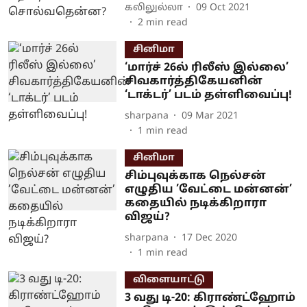
கலிலுல்லா
09 Oct 2021
2
min read
சினிமா
‘மார்ச் 26ல் ரிலீஸ் இல்லை’
சிவகார்த்திகேயனின்
‘டாக்டர்’ படம் தள்ளிவைப்பு!
sharpana
09 Mar 2021
1
min read
சினிமா
சிம்புவுக்காக நெல்சன்
எழுதிய ’வேட்டை மன்னன்’
கதையில் நடிக்கிறாரா
விஜய்?
sharpana
17 Dec 2020
1
min read
விளையாட்டு
3 வது டி-20: கிராண்ட்ஹோம்