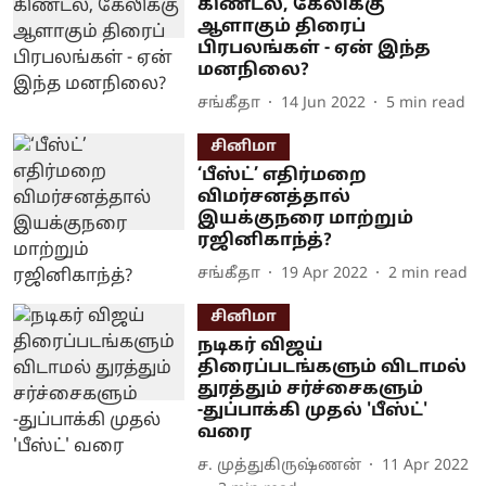
கிண்டல், கேலிக்கு
ஆளாகும் திரைப்
பிரபலங்கள் - ஏன் இந்த
மனநிலை?
சங்கீதா
14 Jun 2022
5
min read
சினிமா
‘பீஸ்ட்’ எதிர்மறை
விமர்சனத்தால்
இயக்குநரை மாற்றும்
ரஜினிகாந்த்?
சங்கீதா
19 Apr 2022
2
min read
சினிமா
நடிகர் விஜய்
திரைப்படங்களும் விடாமல்
துரத்தும் சர்ச்சைகளும்
-துப்பாக்கி முதல் 'பீஸ்ட்'
வரை
ச. முத்துகிருஷ்ணன்
11 Apr 2022