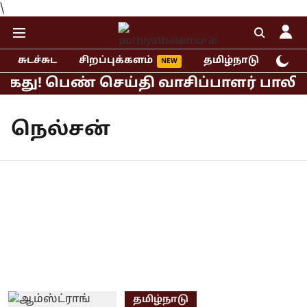
\
சுடச்சுட
சிறப்புக்களம்
தமிழ்நாடு
இந்
ைது! பெண் செய்தி வாசிப்பாளர் பாலியல்
நெல்சன்
தமிழ்நாடு