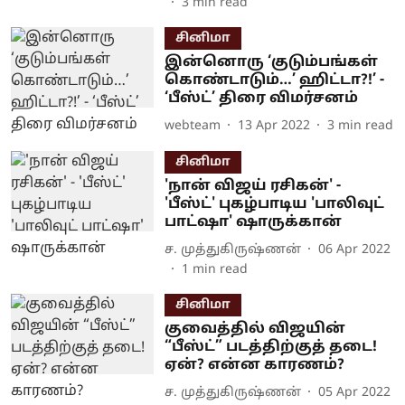
3
min read
சினிமா
இன்னொரு ‘குடும்பங்கள்
கொண்டாடும்…’ ஹிட்டா?!’ -
‘பீஸ்ட்’ திரை விமர்சனம்
webteam
13 Apr 2022
3
min read
சினிமா
'நான் விஜய் ரசிகன்' -
'பீஸ்ட்' புகழ்பாடிய 'பாலிவுட்
பாட்ஷா' ஷாருக்கான்
ச. முத்துகிருஷ்ணன்
06 Apr 2022
1
min read
சினிமா
குவைத்தில் விஜயின்
“பீஸ்ட்” படத்திற்குத் தடை!
ஏன்? என்ன காரணம்?
ச. முத்துகிருஷ்ணன்
05 Apr 2022