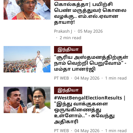
கொல்கத்தா| பயிற்சி
பெண் மருத்துவர் கொலை
வழக்கு.. எம்.எல்.ஏவான
தாயார்!
Prakash J
05 May 2026
2
min read
இந்தியா
"சூரிய அஸ்தமனத்திற்குள்
நாம் வெற்றி பெறுவோம்" -
மம்தா பானர்ஜி
PT WEB
04 May 2026
1
min read
இந்தியா
#WestBengalElectionResults |
"இந்து வாக்குகளை
ஒருங்கிணைத்து
உள்ளோம்.." - சுவேந்து
அதிகாரி
PT WEB
04 May 2026
1
min read