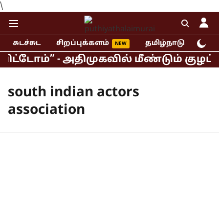
\
சுடச்சுட
சிறப்புக்களம்
தமிழ்நாடு
இந்
ோம்” - அதிமுகவில் மீண்டும் குழப்பம
south indian actors
association