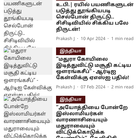
உ.பி.| ரயில் பயணிகளுடன்
படுத்து தூங்கியபடி
செல்போன் திருட்டு..
சிசிடிவியில் சிக்கிய பலே
திருடன்!
Prakash J
10 Apr 2024
1
min read
இந்தியா
“மதுரா கோயிலை
இடித்துவிட்டு மசூதி கட்டிய
ஒளரங்கசீப்” - ஆர்டிஐ
கேள்விக்கு ஏஎஸ்ஐ பதில்!
Prakash J
07 Feb 2024
2
min read
இந்தியா
”அயோத்தியை போன்றே
இஸ்லாமியர்கள்
வாரணாசியையும்
மதுராவையும்
விட்டுக்கொடுக்க