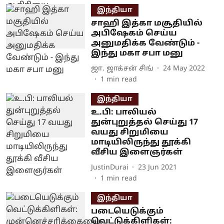
இந்தியா
சாஹி இத்கா மசூதியில்
அபிஷேகம் செய்ய
அனுமதிக்க வேண்டும் -
இந்து மகா சபா மனு
ஜா. ஜாக்சன் சிங்
24 May 2022
1
min read
இந்தியா
உ.பி: பாலியல்
துன்புறுத்தல் செய்து 17
வயது சிறுமியை
மாடியிலிருந்து தூக்கி
வீசிய இளைஞர்கள்
JustinDurai
23 Jun 2021
1
min read
இந்தியா
படையெடுக்கும்
வெட்டுக்கிளிகள்: