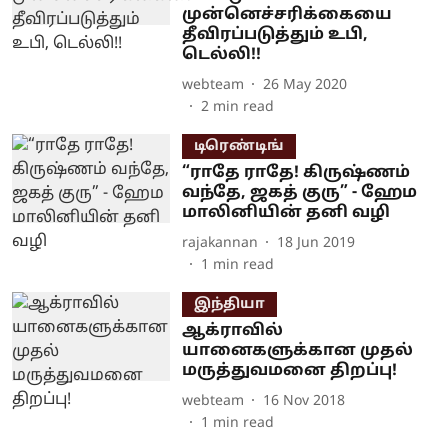
முன்னெச்சரிக்கையை
தீவிரப்படுத்தும் உபி,
டெல்லி!!
webteam
26 May 2020
2
min read
டிரெண்டிங்
“ராதே ராதே! கிருஷ்ணம்
வந்தே, ஜகத் குரு” - ஹேம
மாலினியின் தனி வழி
rajakannan
18 Jun 2019
1
min read
இந்தியா
ஆக்ராவில்
யானைகளுக்கான முதல்
மருத்துவமனை திறப்பு!
webteam
16 Nov 2018
1
min read