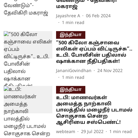
வேண்டும்”- தேவிகிரி
மகராஜ்
Jayashree A
06 Feb 2024
1
min read
இந்தியா
”500 கிலோ கஞ்சாவை
எலிகள் ஏப்பம் விட்டிருச்சு”..
உ.பி. போலீசின் பதிலால்
ஷாக்கான நீதிபதிகள்!
JananiGovindhan
24 Nov 2022
1
min read
இந்தியா
உ.பி: மாணவர்கள்
அமைத்த நாற்காலி
பாலத்தில் மழைநீர் படாமல்
சொகுசாக சென்ற
ஆசிரியை சஸ்பெண்ட்!
webteam
29 Jul 2022
1
min read