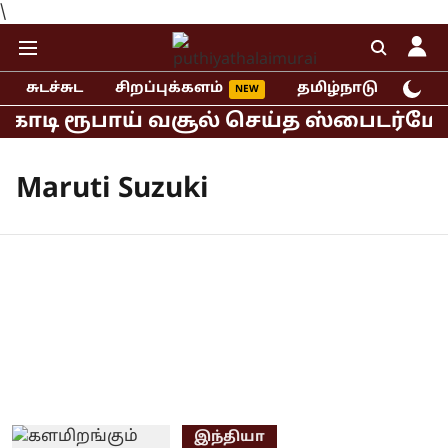
\
சுடச்சுட
சிறப்புக்களம்
தமிழ்நாடு
இந்
கோடி ரூபாய் வசூல் செய்த ஸ்பைடர்மேன் 
Maruti Suzuki
இந்தியா