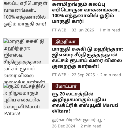
களமிறங்கும் கலப்பு
எரிபொருள் வாகனங்கள்..
100% எத்தனாலில் ஓடும்
மாருதி கார்!
PT WEB
03 Jun 2026
1
min read
இந்தியா
மாருதி சுசுகி டு மஹிந்தரா:
ஜிஎஸ்டி சீர்திருத்தத்தால்
லட்சம் ரூபாய் வரை விலை
குறைந்த கார்கள்!
PT WEB
22 Sep 2025
2
min read
மோட்டார்
ரூ.20 லட்சத்தில்
அறிமுகமாகும் புதிய
எலக்ட்ரிக் எஸ்யூவி Maruti
eVitara!
துர்கா பிரவீன் குமார் .பூ
26 Dec 2024
2
min read