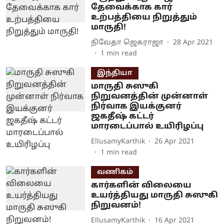
தேவைக்காக கார்
உற்பத்தியை நிறுத்தும்
மாருதி!
நிவேதா ஜெகராஜா
28 Apr 2021
1
min read
இந்தியா
மாருதி சுஸுகி
நிறுவனத்தின் முன்னாள்
நிர்வாக இயக்குனர்
ஜகதீஷ் கட்டர்
மாரடைப்பால் உயிரிழப்பு
EllusamyKarthik
26 Apr 2021
1
min read
வணிகம்
கார்களின் விலையை
உயர்த்தியது மாருதி சுஸுகி
நிறுவனம்!
EllusamyKarthik
16 Apr 2021