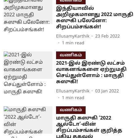
வணிகம்
இந்தியாவில்
அறிமுகமானது 2022 மாருதி
சுஸுகி பலேனோ:
சிறப்பம்சங்கள்!
EllusamyKarthik
23 Feb 2022
1
min read
வணிகம்
2021-இல் இரண்டு லட்சம்
வாகனங்களை ஏற்றுமதி
செய்துள்ளோம் : மாருதி
சுஸுகி!
EllusamyKarthik
03 Jan 2022
1
min read
வணிகம்
மாருதி சுஸுகி ‘2022
ஆல்டோ’-வின்
சிறப்பம்சங்கள் குறித்த
புதிய தகவல்