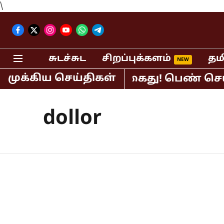
\
சுடச்சுட
சிறப்புக்களம்
தம
முக்கிய செய்திகள்
ிபர் பி.ஆர்.சுந்தர் கைது! பெண் செய்த
dollor