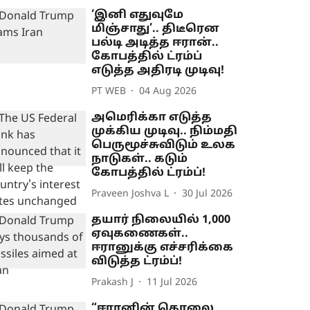
‘இனி எதுவுமே
மிஞ்சாது’.. திடீரென
பல்டி அடித்த ஈரான்..
கோபத்தில் ட்ரம்ப்
எடுத்த அதிரடி முடிவு!
PT WEB
04 Aug 2026
அமெரிக்கா எடுத்த
முக்கிய முடிவு.. நிம்மதி
பெருமூச்சுவிடும் உலக
நாடுகள்.. கடும்
கோபத்தில் ட்ரம்ப்!
Praveen Joshva L
30 Jul 2026
தயார் நிலையில் 1,000
ஏவுகணைகள்..
ஈரானுக்கு எச்சரிக்கை
விடுத்த ட்ரம்ப்!
Prakash J
11 Jul 2026
“ஈரானின் கொலை