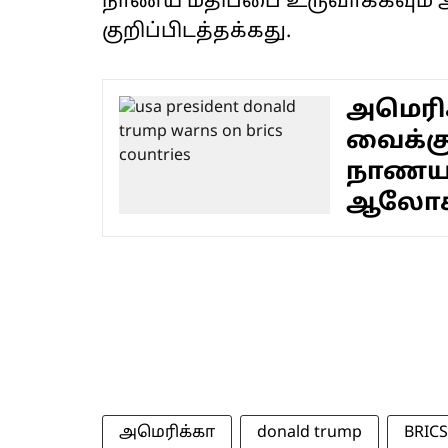
நாணய மதிப்பை உருவாக்கவும் அக்
குறிப்பிடத்தக்கது.
அமெரிக
வைக்கு
நாணய மத
ஆலோ
அமெரிக்கா
donald trump
BRICS