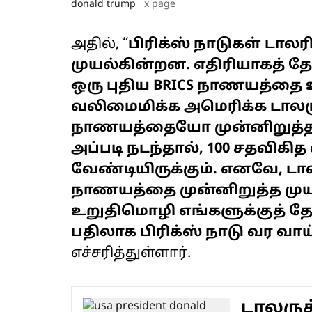
donald trump
x page
அதில், “
பிரிக்ஸ் நாடுகள் டாலர
முயல்கின்றன. எதிரியாகத் தோ
ஒரு புதிய BRICS நாணயத்தை
வலிமைமிக்க அமெரிக்க டாலருக
நாணயத்தையோ முன்னிறுத்த
அப்படி நடந்தால், 100 சதவிக
வேண்டியிருக்கும். எனவே, டா
நாணயத்தை முன்னிறுத்த முயற
உறுதிமொழி எங்களுக்குத் தே
பதிலாக பிரிக்ஸ் நாடு வர வா
எச்சரித்துள்ளார்.
டாலருக்