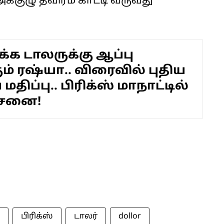
குழு தீவிரம் காட்டி வருவது
்க டாலருக்கு ஆப்பு
ம் ரஷ்யா.. விரைவில் புதிய
ிப்பு.. பிரிக்ஸ் மாநாட்டில்
சனை!
பிரிக்ஸ்
டாலர்
dollor