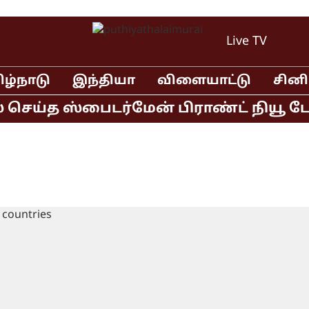
Live TV
ிழ்நாடு
இந்தியா
விளையாட்டு
சின
ெய்த ஸ்பைடர்மேன் பிராண்ட் நியூ டே தி