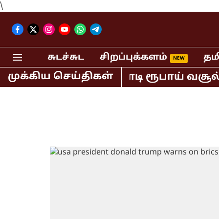
\
சுடச்சுட
சிறப்புக்களம்
தம
முக்கிய செய்திகள்
வில் மட்டும் 400 கோடி ரூபாய் வசூல் ச