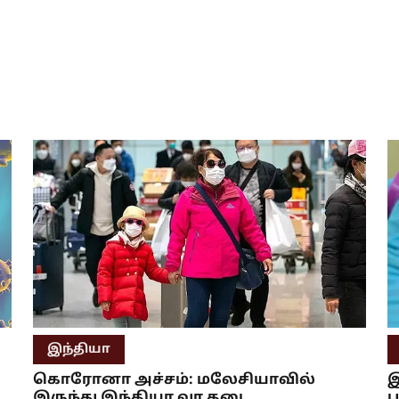
இந்தியா
கொரோனா அச்சம்: மலேசியாவில்
இ
இருந்து இந்தியா வர தடை
ப