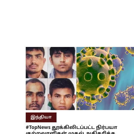
இந்தியா
#TopNews தூக்கிலிடப்பட்ட நிர்பயா
குற்றவாளிகள் முதல் அதிகரித்த