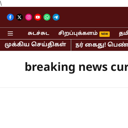
\
சுடச்சுட
சிறப்புக்களம்
தம
முக்கிய செய்திகள்
திபர் பி.ஆர்.சுந்தர் கைது! பெண் செய்த
breaking news cu