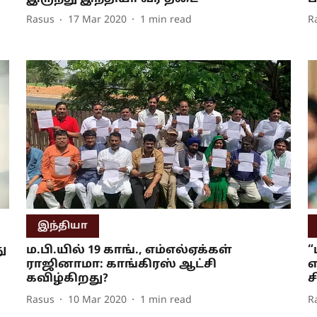
Rasus
17 Mar 2020
1
min read
R
இந்தியா
ு
ம.பி.யில் 19 காங்., எம்எல்ஏக்கள்
“
ராஜினாமா: காங்கிரஸ் ஆட்சி
எ
கவிழ்கிறது?
ச
Rasus
10 Mar 2020
1
min read
R