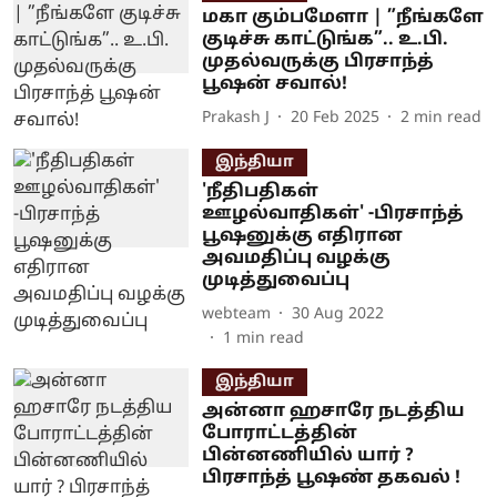
மகா கும்பமேளா | ”நீங்களே
குடிச்சு காட்டுங்க”.. உ.பி.
முதல்வருக்கு பிரசாந்த்
பூஷன் சவால்!
Prakash J
20 Feb 2025
2
min read
இந்தியா
'நீதிபதிகள்
ஊழல்வாதிகள்' -பிரசாந்த்
பூஷனுக்கு எதிரான
அவமதிப்பு வழக்கு
முடித்துவைப்பு
webteam
30 Aug 2022
1
min read
இந்தியா
அன்னா ஹசாரே நடத்திய
போராட்டத்தின்
பின்னணியில் யார் ?
பிரசாந்த் பூஷண் தகவல் !