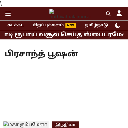
\
சுடச்சுட
சிறப்புக்களம்
தமிழ்நாடு
இந்
கோடி ரூபாய் வசூல் செய்த ஸ்பைடர்மேன் 
பிரசாந்த் பூஷன்
இந்தியா