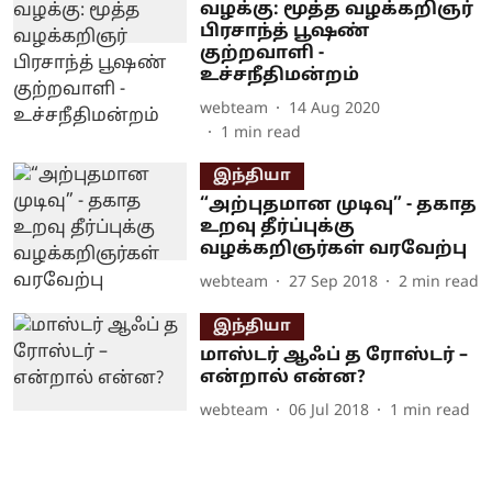
வழக்கு: மூத்த வழக்கறிஞர்
பிரசாந்த் பூஷண்
குற்றவாளி -
உச்சநீதிமன்றம்
webteam
14 Aug 2020
1
min read
இந்தியா
“அற்புதமான முடிவு” - தகாத
உறவு தீர்ப்புக்கு
வழக்கறிஞர்கள் வரவேற்பு
webteam
27 Sep 2018
2
min read
இந்தியா
மாஸ்டர் ஆஃப் த ரோஸ்டர் –
என்றால் என்ன?
webteam
06 Jul 2018
1
min read