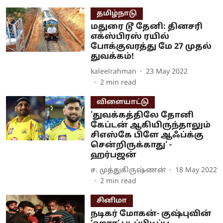
தமிழ்நாடு
மதுரை டூ தேனி: தினசரி
எக்ஸ்பிரஸ் ரயில்
போக்குவரத்து மே 27 முதல்
துவக்கம்!
kaleelrahman
23 May 2022
2
min read
விளையாட்டு
'துவக்கத்திலே தோனி
கேப்டன் ஆகியிருந்தாலும்
சிஎஸ்கே பிளே ஆஃப்க்கு
சென்றிருக்காது' -
ஹர்பஜன்
ச. முத்துகிருஷ்ணன்
18 May 2022
2
min read
சினிமா
நடிகர் மோகன்- குஷ்புவின்