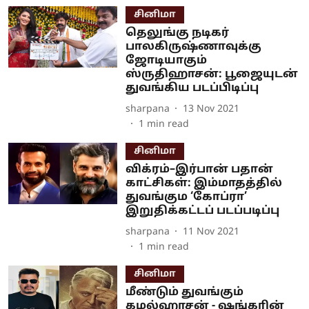
சினிமா
தெலுங்கு நடிகர்
பாலகிருஷ்ணாவுக்கு
ஜோடியாகும்
ஸ்ருதிஹாசன்: பூஜையுடன்
துவங்கிய படப்பிடிப்பு
sharpana
13 Nov 2021
1
min read
சினிமா
விக்ரம்–இர்பான் பதான்
காட்சிகள்: இம்மாதத்தில்
துவங்கும ‘கோப்ரா’
இறுதிக்கட்டப் படப்படிப்பு
sharpana
11 Nov 2021
1
min read
சினிமா
மீண்டும் துவங்கும்
கமல்ஹாசன் - ஷங்கரின்