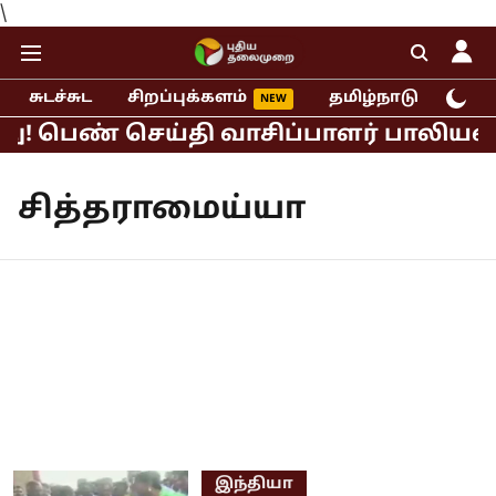
\
சுடச்சுட
சிறப்புக்களம்
தமிழ்நாடு
இந்
ு! பெண் செய்தி வாசிப்பாளர் பாலியல் ப
சித்தராமைய்யா
இந்தியா