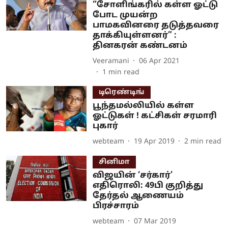
“சோளிங்கரில் கள்ள ஓட்டு
போட முயன்ற
பாமகவினரை தடுத்தவரை
தாக்கியுள்ளனர்” :
தினகரன் கண்டனம்
Veeramani
06 Apr 2021
1
min read
டிரெண்டிங்
பூந்தமல்லியில் கள்ள
ஓட்டுகள் ! கட்சிகள் சரமாரி
புகார்
webteam
19 Apr 2019
2
min read
சினிமா
விஜயின் ‘சர்கார்’
எதிரொலி: 49பி குறித்து
தேர்தல் ஆணையம்
பிரச்சாரம்
webteam
07 Mar 2019